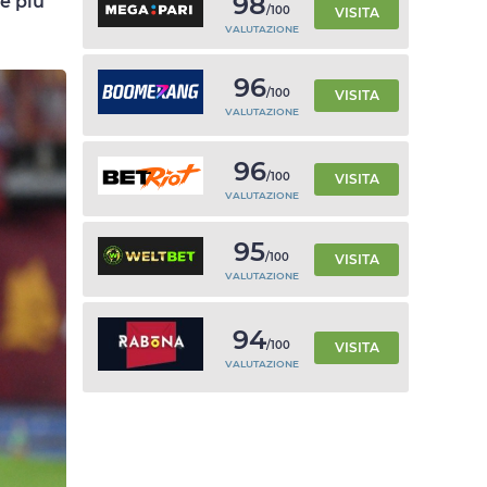
98
te più
/100
VISITA
VALUTAZIONE
96
/100
VISITA
VALUTAZIONE
96
/100
VISITA
VALUTAZIONE
95
/100
VISITA
VALUTAZIONE
94
/100
VISITA
VALUTAZIONE