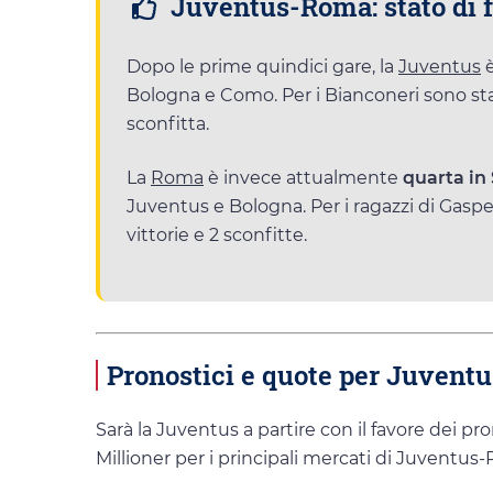
Juventus-Roma: stato di 
Dopo le prime quindici gare, la
Juventus
Bologna e Como. Per i Bianconeri sono st
sconfitta.
La
Roma
è invece attualmente
quarta in 
Juventus e Bologna. Per i ragazzi di Gaspe
vittorie e 2 sconfitte.
Pronostici e quote per Juvent
Sarà la Juventus a partire con il favore dei pr
Millioner per i principali mercati di Juventus