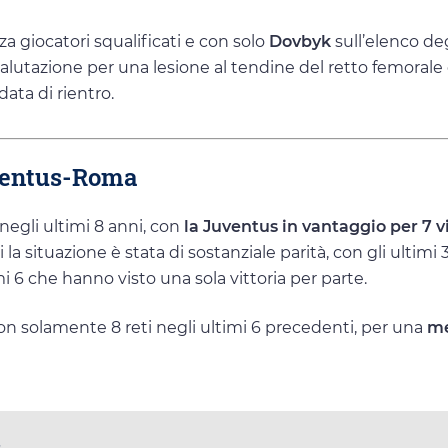
za giocatori squalificati e con solo
Dovbyk
sull’elenco deg
 valutazione per una lesione al tendine del retto femorale
ata di rientro.
uventus-Roma
egli ultimi 8 anni, con
la Juventus in vantaggio per 7 vi
la situazione è stata di sostanziale parità, con gli ultimi 
mi 6 che hanno visto una sola vittoria per parte.
n solamente 8 reti negli ultimi 6 precedenti, per una
me