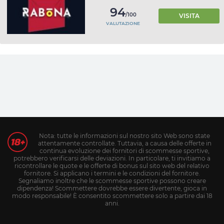
94
/100
VISITA
VALUTAZIONE
Nota: tutte le informazioni sul nostro sito Web sono state
attentamente controllate. Tuttavia, a causa delle offerte in
continua evoluzione dei fornitori di scommesse sportive,
potrebbero verificarsi delle deviazioni. In particolare, ti invitiamo a
ricontrollare le quote e le offerte di bonus sul sito web del relativo
fornitore. Si applicano i termini e le condizioni del fornitore.
Segnaliamo inoltre che le scommesse sportive possono creare
dipendenza! Scommettere dovrebbe essere divertente, gioca in
modo responsabile! È consentito scommettere solo a partire dai 18
anni.