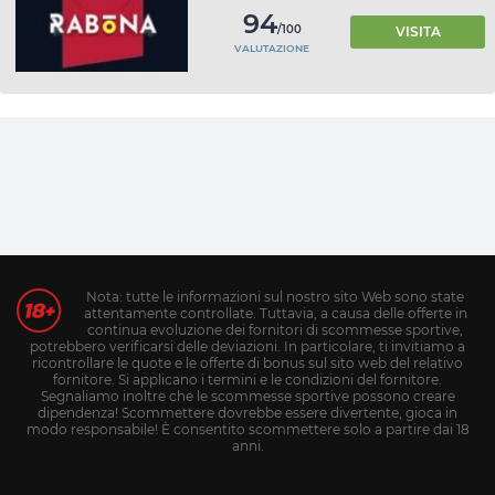
94
/100
VISITA
VALUTAZIONE
Nota: tutte le informazioni sul nostro sito Web sono state
attentamente controllate. Tuttavia, a causa delle offerte in
continua evoluzione dei fornitori di scommesse sportive,
potrebbero verificarsi delle deviazioni. In particolare, ti invitiamo a
ricontrollare le quote e le offerte di bonus sul sito web del relativo
fornitore. Si applicano i termini e le condizioni del fornitore.
Segnaliamo inoltre che le scommesse sportive possono creare
dipendenza! Scommettere dovrebbe essere divertente, gioca in
modo responsabile! È consentito scommettere solo a partire dai 18
anni.