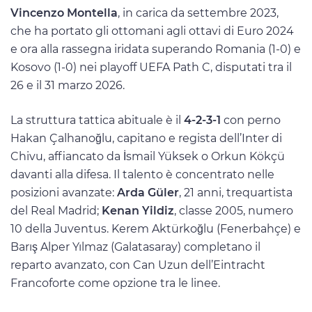
Vincenzo Montella
, in carica da settembre 2023,
che ha portato gli ottomani agli ottavi di Euro 2024
e ora alla rassegna iridata superando Romania (1-0) e
Kosovo (1-0) nei playoff UEFA Path C, disputati tra il
26 e il 31 marzo 2026.
La struttura tattica abituale è il
4-2-3-1
con perno
Hakan Çalhanoğlu, capitano e regista dell’Inter di
Chivu, affiancato da İsmail Yüksek o Orkun Kökçü
davanti alla difesa. Il talento è concentrato nelle
posizioni avanzate:
Arda Güler
, 21 anni, trequartista
del Real Madrid;
Kenan Yildiz
, classe 2005, numero
10 della Juventus. Kerem Aktürkoğlu (Fenerbahçe) e
Barış Alper Yılmaz (Galatasaray) completano il
reparto avanzato, con Can Uzun dell’Eintracht
Francoforte come opzione tra le linee.