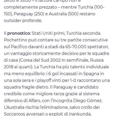
26.00 e 35.00 – il fattore campo non è
completamente prezzato – mentre Turchia (100-
150), Paraguay (250) e Australia (500) restano
outsider profonde.
Il
pronostico
: Stati Uniti primi, Turchia seconda.
Pochettino può contare su tre partite consecutive
sul Pacifico davanti a stadi da 65-70.000 spettatori,
un vantaggio storicamente decisivo per le squadre
di casa (Corea del Sud 2002 in semifinale, Russia
2018 ai quarti). La Turchia ha più talento individuale
ma meno equilibrio: i 6 gol incassati in Spagna in
una sola sera e i playoff vinti per 1-0 raccontano una
squadra fragile dietro. Il Paraguay è candidato
credibile come migliore terza grazie al sistema
difensivo di Alfaro, con l’incognita Diego Gómez.
L’Australia rischia l’eliminazione, salvo crollo dei
Socceroos avversari o exploit di Irankunda.