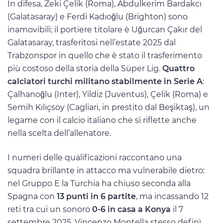
In difesa, Zeki Çelik (Roma), Abdulkerim Bardakcı
(Galatasaray) e Ferdi Kadıoğlu (Brighton) sono
inamovibili; il portiere titolare è Uğurcan Çakır del
Galatasaray, trasferitosi nell’estate 2025 dal
Trabzonspor in quello che è stato il trasferimento
più costoso della storia della Süper Lig.
Quattro
calciatori turchi militano stabilmente in Serie A
:
Çalhanoğlu (Inter), Yildiz (Juventus), Çelik (Roma) e
Semih Kılıçsoy (Cagliari, in prestito dal Beşiktaş), un
legame con il calcio italiano che si riflette anche
nella scelta dell’allenatore.
I numeri delle qualificazioni raccontano una
squadra brillante in attacco ma vulnerabile dietro:
nel Gruppo E la Turchia ha chiuso seconda alla
Spagna con
13 punti in 6 partite
, ma incassando 12
reti tra cui un sonoro
0-6 in casa a Konya
il 7
settembre 2025. Vincenzo Montella stesso definì