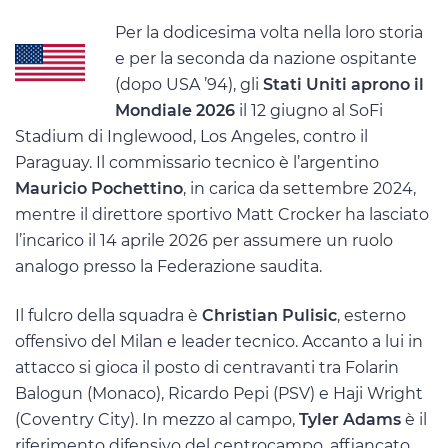
Per la dodicesima volta nella loro storia
e per la seconda da nazione ospitante
(dopo USA ’94), gli
Stati Uniti aprono il
Mondiale 2026
il 12 giugno al SoFi
Stadium di Inglewood, Los Angeles, contro il
Paraguay. Il commissario tecnico è l’argentino
Mauricio Pochettino
, in carica da settembre 2024,
mentre il direttore sportivo Matt Crocker ha lasciato
l’incarico il 14 aprile 2026 per assumere un ruolo
analogo presso la Federazione saudita.
Il fulcro della squadra è
Christian Pulisic
, esterno
offensivo del Milan e leader tecnico. Accanto a lui in
attacco si gioca il posto di centravanti tra Folarin
Balogun (Monaco), Ricardo Pepi (PSV) e Haji Wright
(Coventry City). In mezzo al campo,
Tyler Adams
è il
riferimento difensivo del centrocampo, affiancato