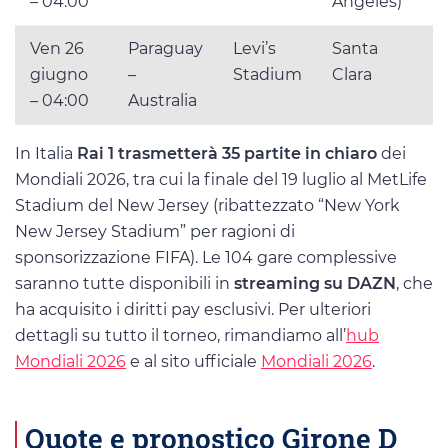
– 04:00
Angeles)
Ven 26
Paraguay
Levi’s
Santa
giugno
–
Stadium
Clara
– 04:00
Australia
In Italia
Rai 1 trasmetterà 35 partite in chiaro
dei
Mondiali 2026, tra cui la finale del 19 luglio al MetLife
Stadium del New Jersey (ribattezzato “New York
New Jersey Stadium” per ragioni di
sponsorizzazione FIFA). Le 104 gare complessive
saranno tutte disponibili in
streaming su DAZN
, che
ha acquisito i diritti pay esclusivi. Per ulteriori
dettagli su tutto il torneo, rimandiamo all’
hub
Mondiali 2026
e al sito ufficiale
Mondiali 2026
.
Quote e pronostico Girone D