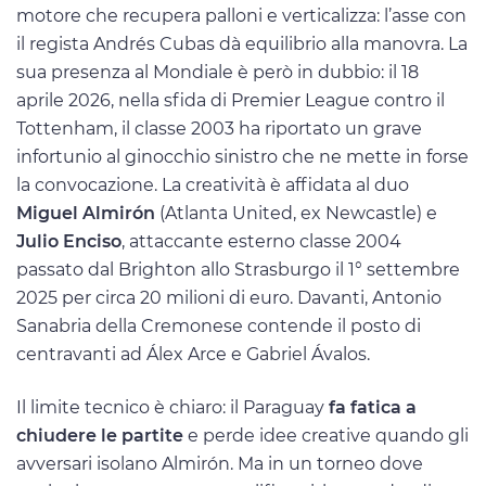
motore che recupera palloni e verticalizza: l’asse con
il regista Andrés Cubas dà equilibrio alla manovra. La
sua presenza al Mondiale è però in dubbio: il 18
aprile 2026, nella sfida di Premier League contro il
Tottenham, il classe 2003 ha riportato un grave
infortunio al ginocchio sinistro che ne mette in forse
la convocazione. La creatività è affidata al duo
Miguel Almirón
(Atlanta United, ex Newcastle) e
Julio Enciso
, attaccante esterno classe 2004
passato dal Brighton allo Strasburgo il 1° settembre
2025 per circa 20 milioni di euro. Davanti, Antonio
Sanabria della Cremonese contende il posto di
centravanti ad Álex Arce e Gabriel Ávalos.
Il limite tecnico è chiaro: il Paraguay
fa fatica a
chiudere le partite
e perde idee creative quando gli
avversari isolano Almirón. Ma in un torneo dove