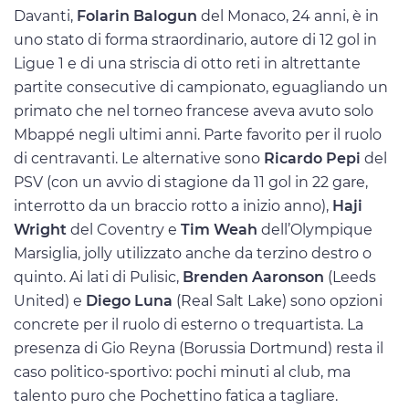
Davanti,
Folarin Balogun
del Monaco, 24 anni, è in
uno stato di forma straordinario, autore di 12 gol in
Ligue 1 e di una striscia di otto reti in altrettante
partite consecutive di campionato, eguagliando un
primato che nel torneo francese aveva avuto solo
Mbappé negli ultimi anni. Parte favorito per il ruolo
di centravanti. Le alternative sono
Ricardo Pepi
del
PSV (con un avvio di stagione da 11 gol in 22 gare,
interrotto da un braccio rotto a inizio anno),
Haji
Wright
del Coventry e
Tim Weah
dell’Olympique
Marsiglia, jolly utilizzato anche da terzino destro o
quinto. Ai lati di Pulisic,
Brenden Aaronson
(Leeds
United) e
Diego Luna
(Real Salt Lake) sono opzioni
concrete per il ruolo di esterno o trequartista. La
presenza di Gio Reyna (Borussia Dortmund) resta il
caso politico-sportivo: pochi minuti al club, ma
talento puro che Pochettino fatica a tagliare.