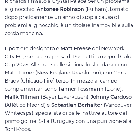
Richards rimasto a Crystal Palace per un problema
al ginocchio.
Antonee Robinson
(Fulham), tornato
dopo praticamente un anno di stop a causa di
problemi al ginocchio, è un titolare inamovibile sulla
corsia mancina.
Il portiere designato è
Matt Freese
del New York
City FC, scelta a sorpresa di Pochettino dopo il Gold
Cup 2025. Alle sue spalle si gioca lo slot da secondo
Matt Turner (New England Revolution), con Chris
Brady (Chicago Fire) terzo. In mezzo al campo i
complementari sono
Tanner Tessmann
(Lione),
Malik Tillman
(Bayer Leverkusen),
Johnny Cardoso
(Atlético Madrid) e
Sebastian Berhalter
(Vancouver
Whitecaps), specialista di palle inattive autore del
primo gol nel 5-1 all’Uruguay con una punizione alla
Toni Kroos.