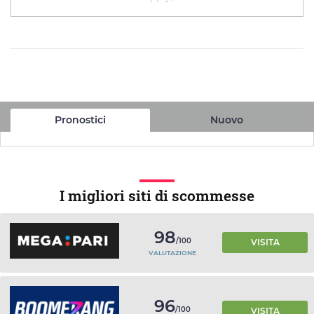
Pronostici
Nuovo
I migliori siti di scommesse
98
/100
VISITA
VALUTAZIONE
96
/100
VISITA