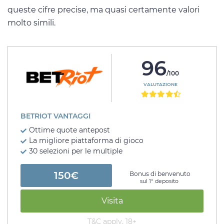
queste cifre precise, ma quasi certamente valori
molto simili.
96
/100
VALUTAZIONE
BETRIOT VANTAGGI
Ottime quote antepost
La migliore piattaforma di gioco
30 selezioni per le multiple
150€
Bonus di benvenuto
sul 1° deposito
Visita
T&C apply, 18+