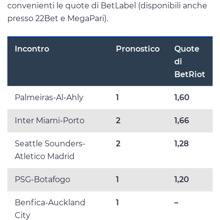
convenienti le quote di BetLabel (disponibili anche
presso 22Bet e MegaPari).
Incontro
Pronostico
Quote
di
BetRiot
Palmeiras-Al-Ahly
1
1,60
Inter Miami-Porto
2
1,66
Seattle Sounders-
2
1,28
Atletico Madrid
PSG-Botafogo
1
1,20
Benfica-Auckland
1
–
City