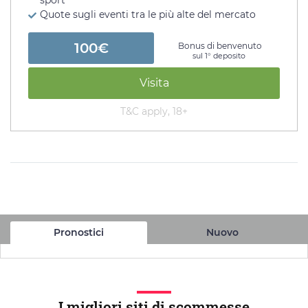
sport
Quote sugli eventi tra le più alte del mercato
100€
Bonus di benvenuto
sul 1° deposito
Visita
T&C apply, 18+
Pronostici
Nuovo
I migliori siti di scommesse