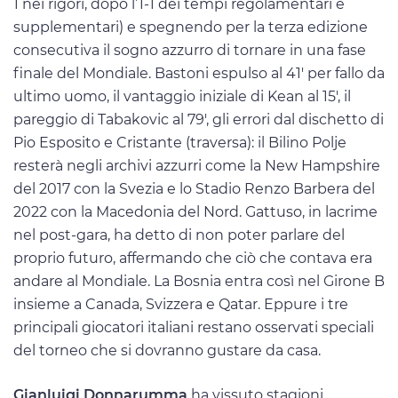
1 nei rigori, dopo l’1-1 dei tempi regolamentari e
supplementari) e spegnendo per la terza edizione
consecutiva il sogno azzurro di tornare in una fase
finale del Mondiale. Bastoni espulso al 41′ per fallo da
ultimo uomo, il vantaggio iniziale di Kean al 15′, il
pareggio di Tabakovic al 79′, gli errori dal dischetto di
Pio Esposito e Cristante (traversa): il Bilino Polje
resterà negli archivi azzurri come la New Hampshire
del 2017 con la Svezia e lo Stadio Renzo Barbera del
2022 con la Macedonia del Nord. Gattuso, in lacrime
nel post-gara, ha detto di non poter parlare del
proprio futuro, affermando che ciò che contava era
andare al Mondiale. La Bosnia entra così nel Girone B
insieme a Canada, Svizzera e Qatar. Eppure i tre
principali giocatori italiani restano osservati speciali
del torneo che si dovranno gustare da casa.
Gianluigi Donnarumma
ha vissuto stagioni