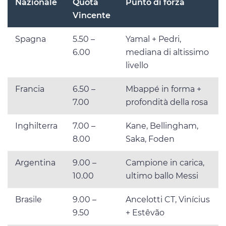
Nazionale
Quota
Punto di forza
Vincente
Spagna
5.50 –
Yamal + Pedri,
6.00
mediana di altissimo
livello
Francia
6.50 –
Mbappé in forma +
7.00
profondità della rosa
Inghilterra
7.00 –
Kane, Bellingham,
8.00
Saka, Foden
Argentina
9.00 –
Campione in carica,
10.00
ultimo ballo Messi
Brasile
9.00 –
Ancelotti CT, Vinícius
9.50
+ Estêvão