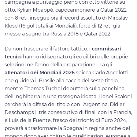
campagna a punteggio pieno con otto vittorie su
otto. Kylian Mbappé, capocannoniere a Qatar 2022
con 8 reti, insegue ora il record assoluto di Miroslav
Klose (16 gol totali ai Mondiali), forte di 12 reti già
messe a segno tra Russia 2018 e Qatar 2022.
Da non trascurare il fattore tattico: i
commissari
tecnici
hanno ridisegnato gli equilibri delle proprie
selezioni nell’anno della preparazione. Tra gli
allenatori dei Mondiali 2026
spicca Carlo Ancelotti,
che guiderà il Brasile alla caccia del sesto titolo,
mentre Thomas Tuchel debutterà sulla panchina
dell’Inghilterra in una rassegna iridata. Lionel Scaloni
cercherà la difesa del titolo con l’Argentina, Didier
Deschamps il tris consecutivo di finali con la Francia,
e Luis de la Fuente, fresco del trionfo di Euro 2024,
proverà a trasformare la Spagna in regina anche del
mondo dopo aver chiuso le qualificazioni europee a