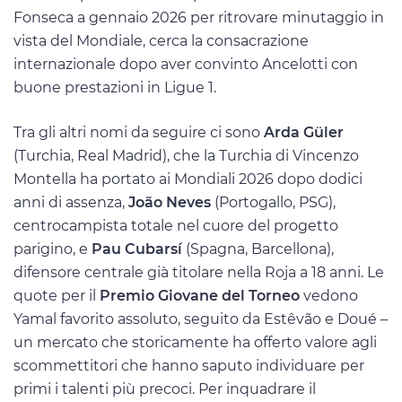
Fonseca a gennaio 2026 per ritrovare minutaggio in
vista del Mondiale, cerca la consacrazione
internazionale dopo aver convinto Ancelotti con
buone prestazioni in Ligue 1.
Tra gli altri nomi da seguire ci sono
Arda Güler
(Turchia, Real Madrid), che la Turchia di Vincenzo
Montella ha portato ai Mondiali 2026 dopo dodici
anni di assenza,
João Neves
(Portogallo, PSG),
centrocampista totale nel cuore del progetto
parigino, e
Pau Cubarsí
(Spagna, Barcellona),
difensore centrale già titolare nella Roja a 18 anni. Le
quote per il
Premio Giovane del Torneo
vedono
Yamal favorito assoluto, seguito da Estêvão e Doué –
un mercato che storicamente ha offerto valore agli
scommettitori che hanno saputo individuare per
primi i talenti più precoci. Per inquadrare il