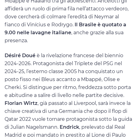
Mbappé e Haaland tra gli adolescenti. Ancelotti gli
affiderà un ruolo di prima fila nell’attacco verdeoro,
dove cercherà di colmare l’eredità di Neymar al
fianco di Vinícius e Rodrygo.
Il Brasile è quotato a
9.00 nelle lavagne italiane
, anche grazie alla sua
presenza.
Désiré Doué
è la rivelazione francese del biennio
2024-2026. Protagonista del Triplete del PSG nel
2024-25, l’esterno classe 2005 ha conquistato un
posto fisso nei Bleus accanto a Mbappé, Olise e
Cherki. Si distingue per ritmo, freddezza sotto porta
e abitudine a salire di livello nelle partite decisive.
Florian Wirtz
, già passato al Liverpool, sarà invece la
chiave creativa di una Germania che dopo il flop di
Qatar 2022 vuole tornare protagonista sotto la guida
di Julian Nagelsmann.
Endrick
, prelevato dal Real
Madrid e poi mandato in prestito al Lione di Paulo