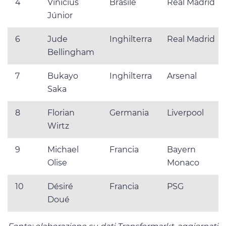
4
Vinícius
Brasile
Real Madrid
Júnior
6
Jude
Inghilterra
Real Madrid
Bellingham
7
Bukayo
Inghilterra
Arsenal
Saka
8
Florian
Germania
Liverpool
Wirtz
9
Michael
Francia
Bayern
Olise
Monaco
10
Désiré
Francia
PSG
Doué