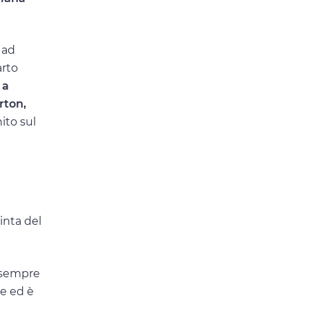
 ad
arto
 a
rton,
nito sul
inta del
i sempre
re ed è