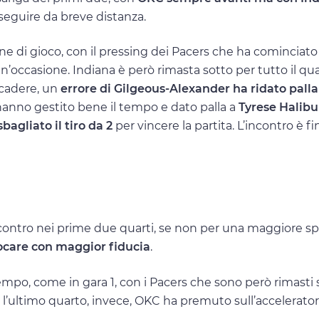
seguire da breve distanza.
ne di gioco, con il pressing dei Pacers che ha cominciato
n’occasione. Indiana è però rimasta sotto per tutto il qu
 scadere, un
errore di Gilgeous-Alexander ha ridato palla
i hanno gestito bene il tempo e dato palla a
Tyrese Halibu
bagliato il tiro da 2
per vincere la partita. L’incontro è fi
ncontro nei prime due quarti, se non per una maggiore sp
care con maggior fiducia
.
empo, come in gara 1, con i Pacers che sono però rimast
 e l’ultimo quarto, invece, OKC ha premuto sull’accelerato