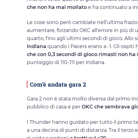
che non ha mai mollato
e ha continuato a in
Le cose sono però cambiate nell’ultima frazio
aumentare, forzando OKC all’errore in più di u
quarto, fino agli ultimi secondi di gioco. Allo
Indiana
quando i Pacers erano a -1. Gli ospit
che con 0,3 secondi di gioco rimasti non ha s
punteggio di 110-111 per Indiana.
Com’è andata gara 2
Gara 2 non è stata molto diversa dal primo i
pubblico di casa e per
OKC che sembrava gio
I Thunder hanno guidato per tutto il primo t
a una decina di punti di distanza. Tra il terzo