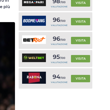
98
ro in
/100
VISITA
te più
VALUTAZIONE
96
/100
VISITA
VALUTAZIONE
96
/100
VISITA
VALUTAZIONE
95
/100
VISITA
VALUTAZIONE
94
/100
VISITA
VALUTAZIONE