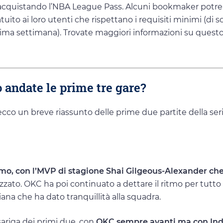
cquistando l’NBA League Pass. Alcuni bookmaker potr
uito ai loro utenti che rispettano i requisiti minimi (di so
ima settimana). Trovate maggiori informazioni su questo
 andate le prime tre gare?
 ecco un breve riassunto delle prime due partite della seri
simo, con l’MVP di stagione Shai Gilgeous-Alexander che
izzato. OKC ha poi continuato a dettare il ritmo per tutto 
ana che ha dato tranquillità alla squadra.
lsariga dei primi due, con
OKC sempre avanti ma con In