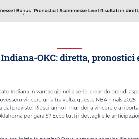
mmesse
Bonus
Pronostici
Scommesse Live
Risultati in diret
 Indiana-OKC: diretta, pronostici 
rtato Indiana in vantaggio nella serie, creando grandi asp
dovessero vincere un’altra volta, queste NBA Finals 2025
al previsto. Riusciranno i Thunder a vincere e a riporta
 Oklahoma per gara 5? Ecco tutti i dettagli e le anticipazio