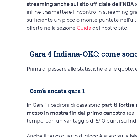
streaming anche sul sito ufficiale dell’NBA
a
infine trasmettere l’incontro in streaming grat
sufficiente un piccolo monte puntate nell’ult
offerte nella sezione
Guida
del nostro sito.
Gara 4 Indiana-OKC: come sono
Prima di passare alle statistiche e alle quote,
Com’è andata gara 1
In Gara 1 i padroni di casa sono
partiti fortis
messo in mostra fin dal primo canestro
real
tempo, con un vantaggio di 5/10 punti su Indi
Anche il terzo quarto di gioco è stato sulla fa