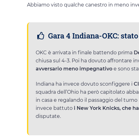
Abbiamo visto qualche canestro in meno inve
Gara 4 Indiana-OKC: stato
OKC è arrivata in finale battendo prima
De
chiusa sul 4-3. Poi ha dovuto affrontare in
avversario meno impegnativo
e sono stat
Indiana ha invece dovuto sconfiggere i
Cl
squadra dell’Ohio ha però capitolato abbast
in casa e regalando il passaggio del turno 
invece battuto
i New York Knicks, che h
disputate.