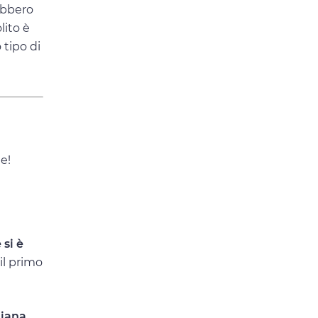
ebbero
lito è
 tipo di
e!
 si è
il primo
diana