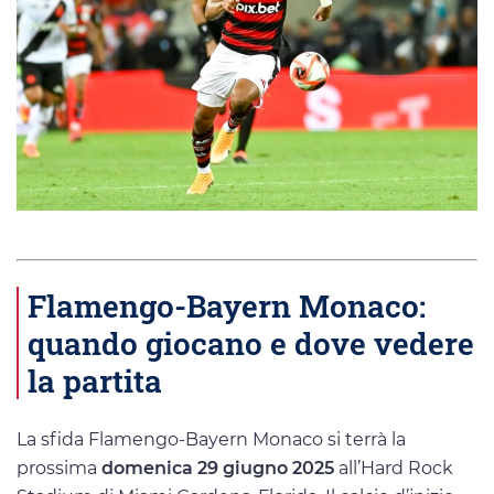
Flamengo-Bayern Monaco:
quando giocano e dove vedere
la partita
La sfida Flamengo-Bayern Monaco si terrà la
prossima
domenica 29 giugno 2025
all’Hard Rock