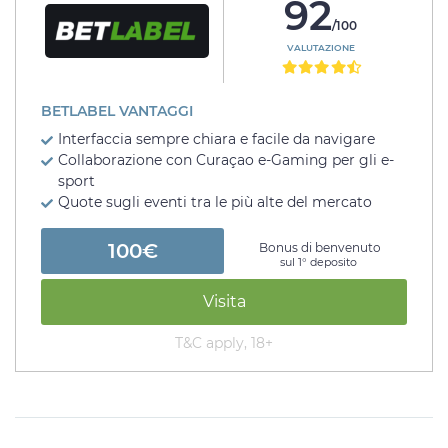
92
/100
VALUTAZIONE
BETLABEL VANTAGGI
Interfaccia sempre chiara e facile da navigare
Collaborazione con Curaçao e-Gaming per gli e-
sport
Quote sugli eventi tra le più alte del mercato
100€
Bonus di benvenuto
sul 1° deposito
Visita
T&C apply, 18+