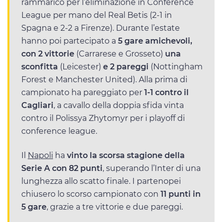
rammarico per l’eliminazione in Conference
League per mano del Real Betis (2-1 in
Spagna e 2-2 a Firenze). Durante l’estate
hanno poi partecipato a
5 gare amichevoli,
con 2 vittorie
(Carrarese e Grosseto)
una
sconfitta
(Leicester)
e 2 pareggi
(Nottingham
Forest e Manchester United). Alla prima di
campionato ha pareggiato per
1-1 contro il
Cagliari
, a cavallo della doppia sfida vinta
contro il Polissya Zhytomyr per i playoff di
conference league.
Il
Napoli
ha
vinto la scorsa stagione della
Serie A con 82 punti
, superando l’Inter di una
lunghezza allo scatto finale. I partenopei
chiusero lo scorso campionato con
11 punti in
5 gare
, grazie a tre vittorie e due pareggi.