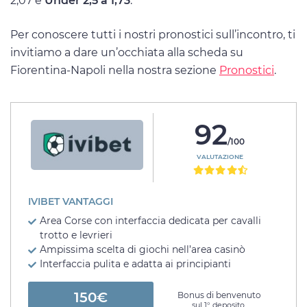
2,07 e
Under 2,5 a 1,73
.
Per conoscere tutti i nostri pronostici sull’incontro, ti
invitiamo a dare un’occhiata alla scheda su
Fiorentina-Napoli nella nostra sezione
Pronostici
.
92
/100
VALUTAZIONE
IVIBET VANTAGGI
Area Corse con interfaccia dedicata per cavalli
trotto e levrieri
Ampissima scelta di giochi nell’area casinò
Interfaccia pulita e adatta ai principianti
150€
Bonus di benvenuto
sul 1° deposito