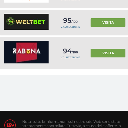
95
/100
VISITA
VALUTAZIONE
94
/100
VISITA
VALUTAZIONE
Nota: tutte le informazioni sul nostro sito Web sono state
attentamente controllate. Tuttavia, a causa delle offerte in