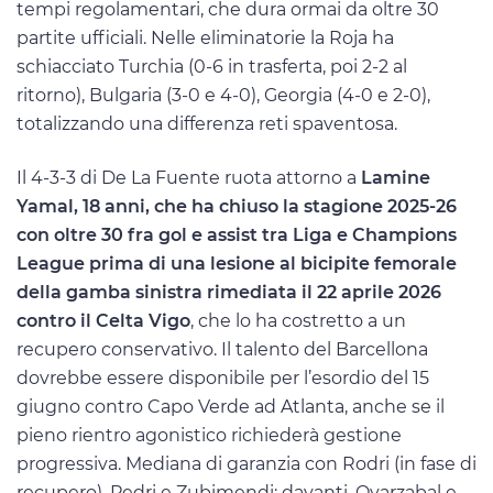
tempi regolamentari, che dura ormai da oltre 30
partite ufficiali. Nelle eliminatorie la Roja ha
schiacciato Turchia (0-6 in trasferta, poi 2-2 al
ritorno), Bulgaria (3-0 e 4-0), Georgia (4-0 e 2-0),
totalizzando una differenza reti spaventosa.
Il 4-3-3 di De La Fuente ruota attorno a
Lamine
Yamal, 18 anni, che ha chiuso la stagione 2025-26
con oltre 30 fra gol e assist tra Liga e Champions
League prima di una lesione al bicipite femorale
della gamba sinistra rimediata il 22 aprile 2026
contro il Celta Vigo
, che lo ha costretto a un
recupero conservativo. Il talento del Barcellona
dovrebbe essere disponibile per l’esordio del 15
giugno contro Capo Verde ad Atlanta, anche se il
pieno rientro agonistico richiederà gestione
progressiva. Mediana di garanzia con Rodri (in fase di
recupero), Pedri e Zubimendi; davanti, Oyarzabal e