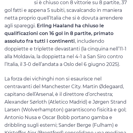
si è chiuso con 8 vittorie su 8 partite, 37
gol fatti e appena 5 subiti, scavalcando in maniera
netta proprio quell’Italia che si è dovuta arrendere
agli spareggi.
Erling Haaland ha chiuso le
qualificazioni con 16 gol in 8 partite, primato
assoluto fra tutti i continenti
, includendo
doppiette e triplette devastanti (la cinquina nell’11-1
alla Moldavia, la doppietta nel 4-1 a San Siro contro
l’Italia, il 3-0 dell’andata a Oslo del 6 giugno 2025).
La forza dei vichinghi non si esaurisce nel
centravanti del Manchester City. Martin Ødegaard,
capitano dell’Arsenal, è il direttore d’orchestra;
Alexander Sørloth (Atletico Madrid) e Jørgen Strand
Larsen (Wolverhampton) garantiscono fisicità e gol;
Antonio Nusa e Oscar Bobb portano gamba e
dribbling sugli esterni; Sander Berge (Fulham) e
Kristoffer Ajer (Brentford) consolidano una mediana