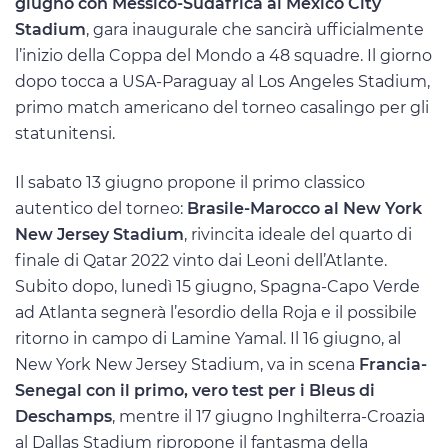
giugno con Messico-Sudafrica al Mexico City
Stadium
, gara inaugurale che sancirà ufficialmente
l’inizio della Coppa del Mondo a 48 squadre. Il giorno
dopo tocca a USA-Paraguay al Los Angeles Stadium,
primo match americano del torneo casalingo per gli
statunitensi.
Il sabato 13 giugno propone il primo classico
autentico del torneo:
Brasile-Marocco al New York
New Jersey Stadium
, rivincita ideale del quarto di
finale di Qatar 2022 vinto dai Leoni dell’Atlante.
Subito dopo, lunedì 15 giugno, Spagna-Capo Verde
ad Atlanta segnerà l’esordio della Roja e il possibile
ritorno in campo di Lamine Yamal. Il 16 giugno, al
New York New Jersey Stadium, va in scena
Francia-
Senegal con il primo, vero test per i Bleus di
Deschamps
, mentre il 17 giugno Inghilterra-Croazia
al Dallas Stadium ripropone il fantasma della