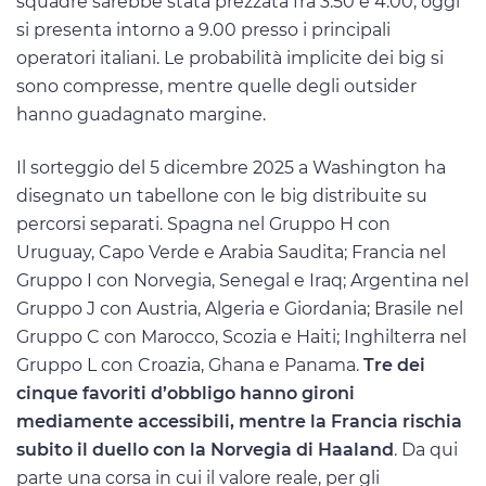
squadre sarebbe stata prezzata fra 3.50 e 4.00, oggi
si presenta intorno a 9.00 presso i principali
operatori italiani. Le probabilità implicite dei big si
sono compresse, mentre quelle degli outsider
hanno guadagnato margine.
Il sorteggio del 5 dicembre 2025 a Washington ha
disegnato un tabellone con le big distribuite su
percorsi separati. Spagna nel Gruppo H con
Uruguay, Capo Verde e Arabia Saudita; Francia nel
Gruppo I con Norvegia, Senegal e Iraq; Argentina nel
Gruppo J con Austria, Algeria e Giordania; Brasile nel
Gruppo C con Marocco, Scozia e Haiti; Inghilterra nel
Gruppo L con Croazia, Ghana e Panama.
Tre dei
cinque favoriti d’obbligo hanno gironi
mediamente accessibili, mentre la Francia rischia
subito il duello con la Norvegia di Haaland
. Da qui
parte una corsa in cui il valore reale, per gli