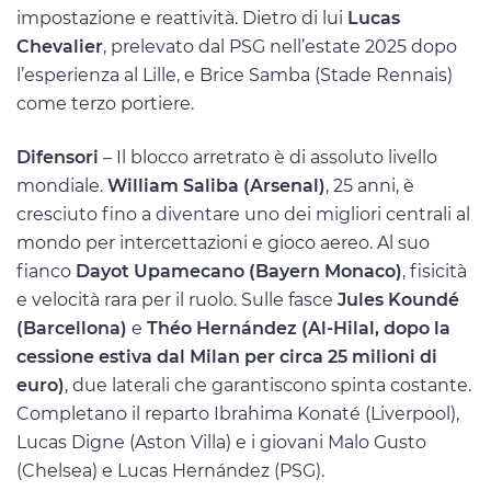
impostazione e reattività. Dietro di lui
Lucas
Chevalier
, prelevato dal PSG nell’estate 2025 dopo
l’esperienza al Lille, e Brice Samba (Stade Rennais)
come terzo portiere.
Difensori
– Il blocco arretrato è di assoluto livello
mondiale.
William Saliba (Arsenal)
, 25 anni, è
cresciuto fino a diventare uno dei migliori centrali al
mondo per intercettazioni e gioco aereo. Al suo
fianco
Dayot Upamecano (Bayern Monaco)
, fisicità
e velocità rara per il ruolo. Sulle fasce
Jules Koundé
(Barcellona)
e
Théo Hernández (Al-Hilal, dopo la
cessione estiva dal Milan per circa 25 milioni di
euro)
, due laterali che garantiscono spinta costante.
Completano il reparto Ibrahima Konaté (Liverpool),
Lucas Digne (Aston Villa) e i giovani Malo Gusto
(Chelsea) e Lucas Hernández (PSG).