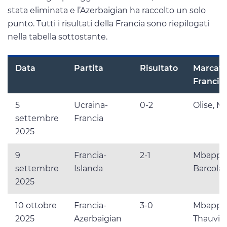
stata eliminata e l’Azerbaigian ha raccolto un solo
punto. Tutti i risultati della Francia sono riepilogati
nella tabella sottostante.
Data
Partita
Risultato
Marcato
Francia
5
Ucraina-
0-2
Olise, 
settembre
Francia
2025
9
Francia-
2-1
Mbappé (
settembre
Islanda
Barcola
2025
10 ottobre
Francia-
3-0
Mbappé,
2025
Azerbaigian
Thauvin