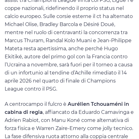
assist tra Champions League vinta col PSG, Ligue 1 e
coppe nazionali, ridefinendo il proprio status nel
calcio europeo. Sulle corsie esterne il ct ha alternato
Michael Olise, Bradley Barcola e Désiré Doué,
mentre nel ruolo di centravanti la concorrenza tra
Marcus Thuram, Randal Kolo Muani e Jean-Philippe
Mateta resta apertissima, anche perché Hugo
Ekitiké, autore del primo gol con la Francia contro
l’Ucraina a novembre, sarà fuori per il torneo a causa
di un infortunio al tendine d’Achille rimediato il 14
aprile 2026 nel quarto di finale di Champions
League contro il PSG.
A centrocampo il fulcro è
Aurélien Tchouaméni in
cabina di regia
, affiancato da Eduardo Camavinga e
Adrien Rabiot, con Manu Koné come alternativa di
forza fisica e Warren Zaire-Emery come jolly tecnico.
La fase difensiva ruota attorno alla coppia centrale