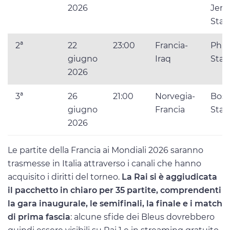
2026
Jers
Sta
2ª
22
23:00
Francia-
Phil
giugno
Iraq
Sta
2026
3ª
26
21:00
Norvegia-
Bos
giugno
Francia
Sta
2026
Le partite della Francia ai Mondiali 2026 saranno
trasmesse in Italia attraverso i canali che hanno
acquisito i diritti del torneo.
La Rai si è aggiudicata
il pacchetto in chiaro per 35 partite, comprendenti
la gara inaugurale, le semifinali, la finale e i match
di prima fascia
: alcune sfide dei Bleus dovrebbero