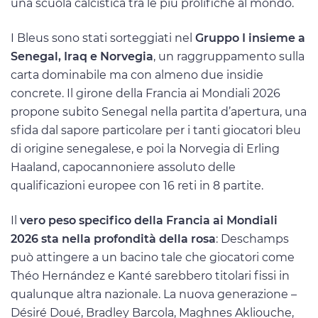
una scuola calcistica tra le più prolifiche al mondo.
I Bleus sono stati sorteggiati nel
Gruppo I insieme a
Senegal, Iraq e Norvegia
, un raggruppamento sulla
carta dominabile ma con almeno due insidie
concrete. Il girone della Francia ai Mondiali 2026
propone subito Senegal nella partita d’apertura, una
sfida dal sapore particolare per i tanti giocatori bleu
di origine senegalese, e poi la Norvegia di Erling
Haaland, capocannoniere assoluto delle
qualificazioni europee con 16 reti in 8 partite.
Il
vero peso specifico della Francia ai Mondiali
2026 sta nella profondità della rosa
: Deschamps
può attingere a un bacino tale che giocatori come
Théo Hernández e Kanté sarebbero titolari fissi in
qualunque altra nazionale. La nuova generazione –
Désiré Doué, Bradley Barcola, Maghnes Akliouche,