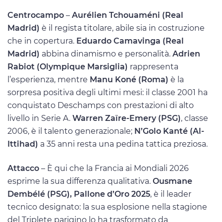
Centrocampo
–
Aurélien Tchouaméni (Real
Madrid)
è il regista titolare, abile sia in costruzione
che in copertura.
Eduardo Camavinga (Real
Madrid)
abbina dinamismo e personalità.
Adrien
Rabiot (Olympique Marsiglia)
rappresenta
l’esperienza, mentre
Manu Koné (Roma)
è la
sorpresa positiva degli ultimi mesi: il classe 2001 ha
conquistato Deschamps con prestazioni di alto
livello in Serie A.
Warren Zaïre-Emery (PSG)
, classe
2006, è il talento generazionale;
N’Golo Kanté (Al-
Ittihad)
a 35 anni resta una pedina tattica preziosa.
Attacco
– È qui che la Francia ai Mondiali 2026
esprime la sua differenza qualitativa.
Ousmane
Dembélé (PSG), Pallone d’Oro 2025
, è il leader
tecnico designato: la sua esplosione nella stagione
del Triplete parigino lo ha trasformato da