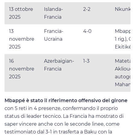
13 ottobre
Islanda-
2-2
Nkunku,
2025
Francia
13
Francia-
4-0
Mbappé (
novembre
Ucraina
1 rig.), Ol
2025
Ekitiké
16
Azerbaigian-
1-3
Mateta,
novembre
Francia
Akliouch
2025
autogol
Mahamm
Mbappé è stato il riferimento offensivo del girone
con 5 reti in 4 presenze, confermando il proprio
status di leader tecnico. La Francia ha mostrato di
saper vincere anche con le seconde linee, come
testimoniato dal 3-1 in trasferta a Baku con la