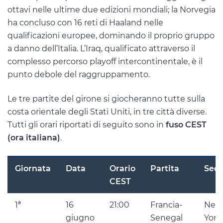
ottavi nelle ultime due edizioni mondiali; la Norvegia
ha concluso con 16 reti di Haaland nelle
qualificazioni europee, dominando il proprio gruppo
a danno dell’Italia. L’Iraq, qualificato attraverso il
complesso percorso playoff intercontinentale, è il
punto debole del raggruppamento.
Le tre partite del girone si giocheranno tutte sulla
costa orientale degli Stati Uniti, in tre città diverse.
Tutti gli orari riportati di seguito sono in
fuso CEST
(ora italiana)
.
Giornata
Data
Orario
Partita
Sed
CEST
1ª
16
21:00
Francia-
New
giugno
Senegal
Yor