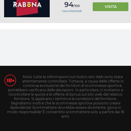
94
/100
VISITA
VALUTAZIONE
Nota: tutte le informazioni sul nostro sito Web sono state
attentamente controllate. Tuttavia, a causa delle offerte in
continua evoluzione dei fornitori di scommesse sportive,
potrebbero verificarsi delle deviazioni. In particolare, ti invitiamo a
ricontrollare le quote e le offerte di bonus sul sito web del relativo
fornitore. Si applicano i termini e le condizioni del fornitore.
Segnaliamo inoltre che le scommesse sportive possono creare
dipendenza! Scommettere dovrebbe essere divertente, gioca in
modo responsabile! È consentito scommettere solo a partire dai 18
anni.