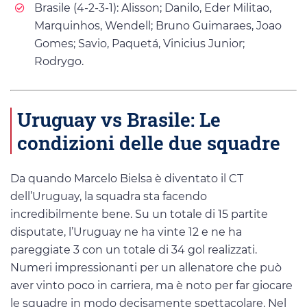
Brasile (4-2-3-1): Alisson; Danilo, Eder Militao,
Marquinhos, Wendell; Bruno Guimaraes, Joao
Gomes; Savio, Paquetá, Vinicius Junior;
Rodrygo.
Uruguay vs Brasile: Le
condizioni delle due squadre
Da quando Marcelo Bielsa è diventato il CT
dell’Uruguay, la squadra sta facendo
incredibilmente bene. Su un totale di 15 partite
disputate, l’Uruguay ne ha vinte 12 e ne ha
pareggiate 3 con un totale di 34 gol realizzati.
Numeri impressionanti per un allenatore che può
aver vinto poco in carriera, ma è noto per far giocare
le squadre in modo decisamente spettacolare. Nel