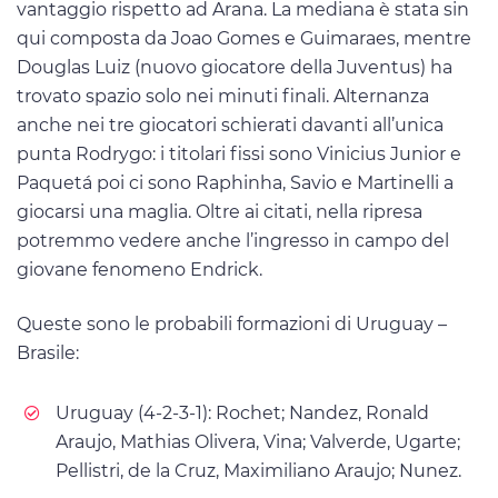
vantaggio rispetto ad Arana. La mediana è stata sin
qui composta da Joao Gomes e Guimaraes, mentre
Douglas Luiz (nuovo giocatore della Juventus) ha
trovato spazio solo nei minuti finali. Alternanza
anche nei tre giocatori schierati davanti all’unica
punta Rodrygo: i titolari fissi sono Vinicius Junior e
Paquetá poi ci sono Raphinha, Savio e Martinelli a
giocarsi una maglia. Oltre ai citati, nella ripresa
potremmo vedere anche l’ingresso in campo del
giovane fenomeno Endrick.
Queste sono le probabili formazioni di Uruguay –
Brasile:
Uruguay (4-2-3-1): Rochet; Nandez, Ronald
Araujo, Mathias Olivera, Vina; Valverde, Ugarte;
Pellistri, de la Cruz, Maximiliano Araujo; Nunez.