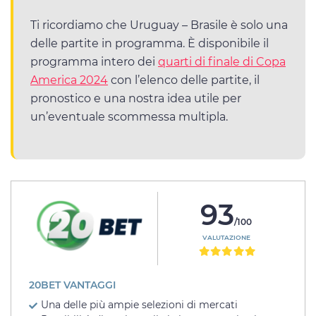
Ti ricordiamo che Uruguay – Brasile è solo una
delle partite in programma. È disponibile il
programma intero dei
quarti di finale di Copa
America 2024
con l’elenco delle partite, il
pronostico e una nostra idea utile per
un’eventuale scommessa multipla.
93
/100
VALUTAZIONE
20BET VANTAGGI
Una delle più ampie selezioni di mercati