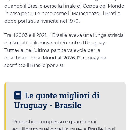
quando il Brasile perse la finale di Coppa del Mondo
in casa per 2-1 e noto come il Maracanazo. Il Brasile
ebbe poi la sua rivincita nel 1970.
Tra il 2003 e il 2021, il Brasile aveva una lunga striscia
di risultati utili consecutivi contro l’Uruguay.
Tuttavia, nell’ultima partita valevole per la
qualificazione ai Mondiali 2026, l’Uruguay ha
sconfitto il Brasile per 2-0.
Le quote migliori di
Uruguay - Brasile
Pronostico complesso e quanto mai
equilibrato quello tra Uruguay e Brasile. Lo si