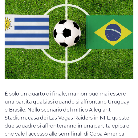
È solo un quarto di finale, ma non può mai essere
una partita qualsiasi quando si affrontano Uruguay
e Brasile. Nello scenario del mitico Allegiant
Stadium, casa dei Las Vegas Raiders in NFL, queste
due squadre si affronteranno in una partita epica e
che vale l’accesso alle semifinali di Copa America