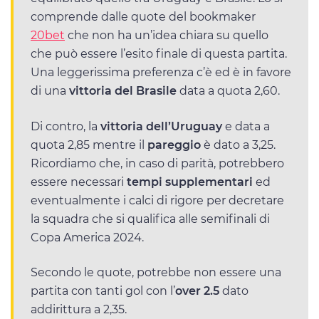
comprende dalle quote del bookmaker
20bet
che non ha un’idea chiara su quello
che può essere l’esito finale di questa partita.
Una leggerissima preferenza c’è ed è in favore
di una
vittoria del Brasile
data a quota 2,60.
Di contro, la
vittoria dell’Uruguay
e data a
quota 2,85 mentre il
pareggio
è dato a 3,25.
Ricordiamo che, in caso di parità, potrebbero
essere necessari
tempi supplementari
ed
eventualmente i calci di rigore per decretare
la squadra che si qualifica alle semifinali di
Copa America 2024.
Secondo le quote, potrebbe non essere una
partita con tanti gol con l’
over 2.5
dato
addirittura a 2,35.