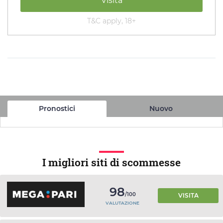
Visita
T&C apply, 18+
Pronostici
Nuovo
I migliori siti di scommesse
98
/100
VISITA
VALUTAZIONE