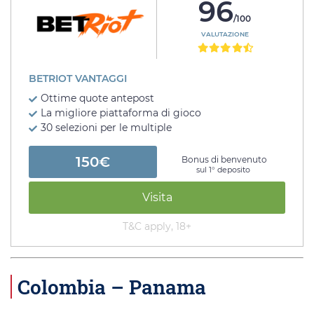
96
/100
VALUTAZIONE
BETRIOT VANTAGGI
Ottime quote antepost
La migliore piattaforma di gioco
30 selezioni per le multiple
150€
Bonus di benvenuto
sul 1° deposito
Visita
T&C apply, 18+
Colombia – Panama