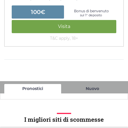
100€
Bonus di benvenuto
sul 1° deposito
Visita
T&C apply, 18+
Pronostici
Nuovo
I migliori siti di scommesse