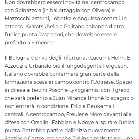
Non dovrebbero esserci novità nel centrocampo
con Spinazzola (in ballottaggio con Olivera) e
Mazzocchi esterni, Lobotka e Anguissa centrali. In
attacco, Kvaratskhelia e Politano agiranno dietro
l’unica punta Raspadori, che dovrebbe essere
preferito a Simeone.
Il Bologna è privo degli infortunati Lucumì, Holm, El
Azzouzi e Urbanski più il lungodegente Ferguson.
Italiano dovrebbe confermare gran parte della
formazione scesa in campo contro l’Udinese. Spazio
in difesa ai terzini Posch e Lykogiannis, con il greco
che sarà preferito a Juan Miranda finché lo spagnolo
non entrerà in condizione. Erlic e Beukema i
centrali. A centrocampo, Freuler e Moro davanti alla
difesa con Orsolini, Fabbian e Ndoye a ispirare l’unica
punta. Potrebbe partire dall’inizio nuovamente
Santiago Castro, ma anche Dallinga scalpita per una