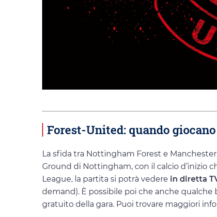
Forest-United: quando giocano 
La sfida tra Nottingham Forest e Manchester 
Ground di Nottingham, con il calcio d’inizio ch
League, la partita si potrà vedere
in diretta 
demand). È possibile poi che anche qualche bo
gratuito della gara. Puoi trovare maggiori info