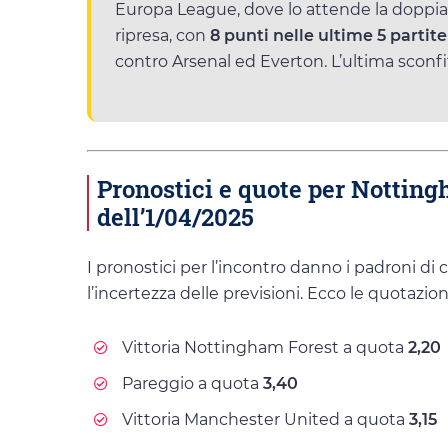
Europa League, dove lo attende la doppia 
ripresa, con
8 punti nelle ultime 5 partite
contro Arsenal ed Everton. L’ultima sconfi
Pronostici e quote per Nottin
dell’1/04/2025
I pronostici per l’incontro danno i padroni di
l’incertezza delle previsioni. Ecco le quotazion
Vittoria Nottingham Forest a quota
2,20
Pareggio a quota
3,40
Vittoria Manchester United a quota
3,15