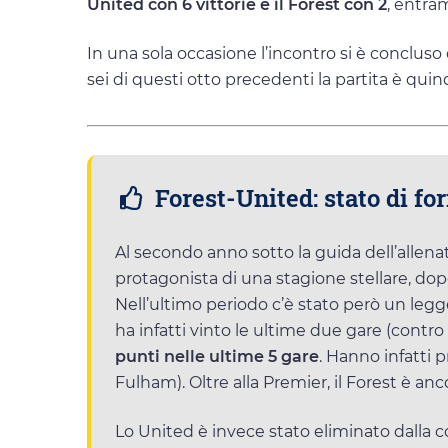
United con 6 vittorie e il Forest con 2
, entra
In una sola occasione l’incontro si è concluso
sei di questi otto precedenti la partita è quin
Forest-United: stato di fo
Al secondo anno sotto la guida dell’allen
protagonista di una stagione stellare, dopo
Nell’ultimo periodo c’è stato però un legge
ha infatti vinto le ultime due gare (cont
punti nelle ultime 5 gare
. Hanno infatti 
Fulham). Oltre alla Premier, il Forest è an
Lo United è invece stato eliminato dalla