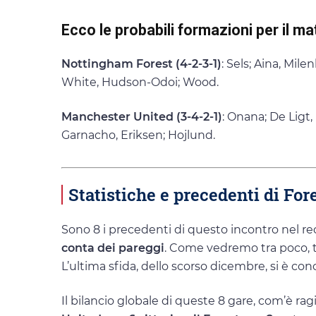
Ecco le probabili formazioni per il ma
Nottingham Forest (4-2-3-1)
: Sels; Aina, Mil
White, Hudson-Odoi; Wood.
Manchester United (3-4-2-1)
: Onana; De Ligt
Garnacho, Eriksen; Hojlund.
Statistiche e precedenti di For
Sono 8 i precedenti di questo incontro nel re
conta dei pareggi
. Come vedremo tra poco, tra
L’ultima sfida, dello scorso dicembre, si è concl
Il bilancio globale di queste 8 gare, com’è ra