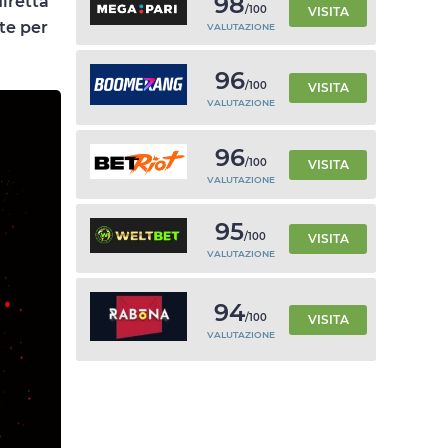
98
iretta
/100
VISITA
te per
VALUTAZIONE
96
/100
VISITA
VALUTAZIONE
96
/100
VISITA
VALUTAZIONE
95
/100
VISITA
VALUTAZIONE
94
/100
VISITA
VALUTAZIONE