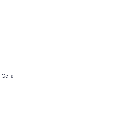
 Gol a