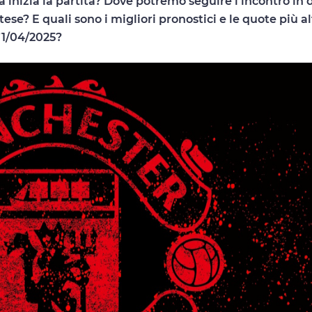
inizia la partita? Dove potremo seguire l’incontro in d
se? E quali sono i migliori pronostici e le quote più al
’1/04/2025?