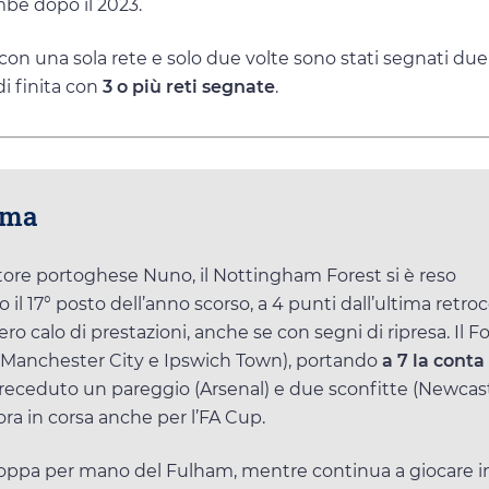
mbe dopo il 2023.
 con una sola rete e solo due volte sono stati segnati due 
di finita con
3 o più reti segnate
.
rma
atore portoghese Nuno, il Nottingham Forest si è reso
 il 17° posto dell’anno scorso, a 4 punti dall’ultima retroc
ro calo di prestazioni, anche se con segni di ripresa. Il F
ro Manchester City e Ipswich Town), portando
a 7 la conta
preceduto un pareggio (Arsenal) e due sconfitte (Newcas
cora in corsa anche per l’FA Cup.
 coppa per mano del Fulham, mentre continua a giocare i