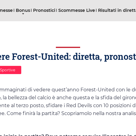
mmesse
Bonus
Pronostici
Scommesse Live
Risultati in diret
e Forest-United: diretta, pronost
Sportive
 immaginati di vedere quest’anno Forest-United con le 
, la bellezza del calcio è anche questa e la sfida del giron
e al terzo posto, sfidare i Red Devils con 10 posizioni d
. Come finirà la partita? Scopriamolo nella nostra analis