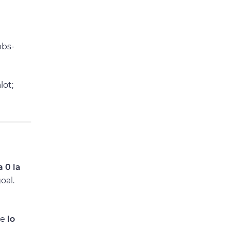
bbs-
lot;
 0 la
oal.
de
lo