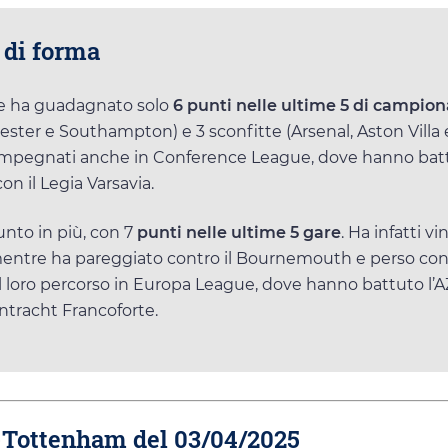
 di forma
 e ha guadagnato solo
6 punti nelle ultime 5 di campion
icester e Southampton) e 3 sconfitte (Arsenal, Aston Villa 
ò impegnati anche in Conference League, dove hanno bat
n il Legia Varsavia.
to in più, con 7
punti nelle ultime 5 gare
. Ha infatti vi
 mentre ha pareggiato contro il Bournemouth e perso con
l loro percorso in Europa League, dove hanno battuto l’A
ntracht Francoforte.
a-Tottenham del 03/04/2025