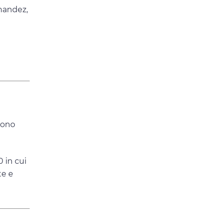
rnandez,
sono
 in cui
te e