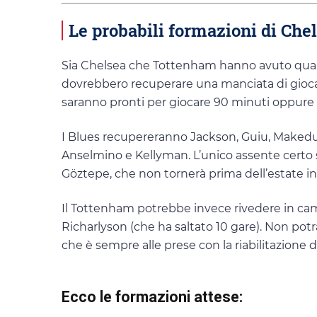
Le probabili formazioni di Ch
Sia Chelsea che Tottenham hanno avuto qual
dovrebbero recuperare una manciata di giocato
saranno pronti per giocare 90 minuti oppure 
I Blues recupereranno Jackson, Guiu, Makedu
Anselmino e Kellyman. L’unico assente certo s
Göztepe, che non tornerà prima dell’estate in 
Il Tottenham potrebbe invece rivedere in cam
Richarlyson (che ha saltato 10 gare). Non po
che è sempre alle prese con la riabilitazione d
Ecco le formazioni attese: