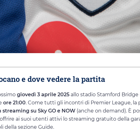
cano e dove vedere la partita
rossimo
giovedì 3 aprile 2025
allo stadio Stamford Bridge 
le
ore 21:00
. Come tutti gli incontri di Premier League, la 
 in streaming su Sky GO e NOW
(anche on demand). È pos
ire ai suoi utenti attivi lo streaming gratuito della gar
li della sezione Guide.