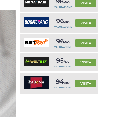
98
/100
VISITA
VALUTAZIONE
96
/100
VISITA
VALUTAZIONE
96
/100
VISITA
VALUTAZIONE
95
/100
VISITA
VALUTAZIONE
94
/100
VISITA
VALUTAZIONE