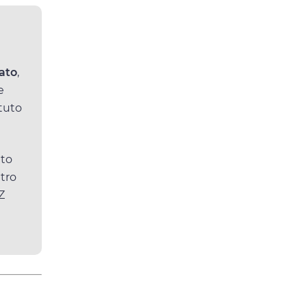
ato
,
e
tuto
nto
tro
Z