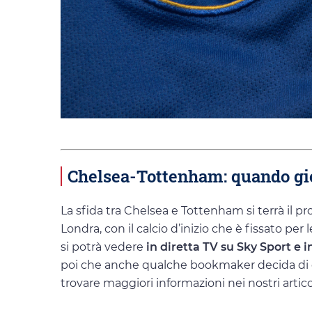
Chelsea-Tottenham: quando gio
La sfida tra Chelsea e Tottenham si terrà il p
Londra, con il calcio d’inizio che è fissato per 
si potrà vedere
in diretta TV su Sky Sport e
poi che anche qualche bookmaker decida di offr
trovare maggiori informazioni nei nostri artico