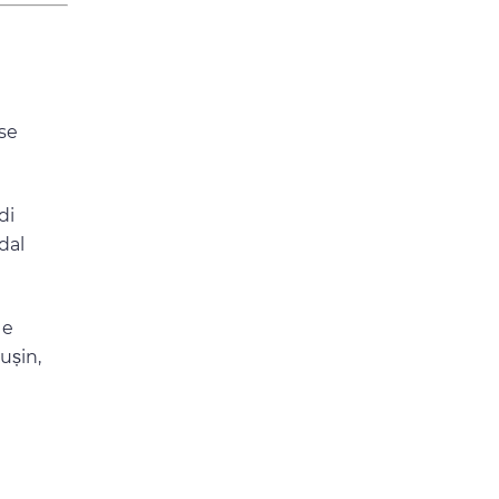
se
di
dal
 e
ușin,