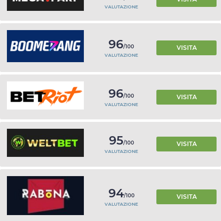
VALUTAZIONE
96
/100
VISITA
VALUTAZIONE
96
/100
VISITA
VALUTAZIONE
95
/100
VISITA
VALUTAZIONE
94
/100
VISITA
VALUTAZIONE