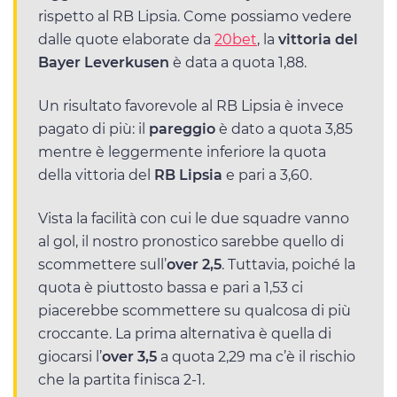
rispetto al RB Lipsia. Come possiamo vedere
dalle quote elaborate da
20bet
, la
vittoria del
Bayer Leverkusen
è data a quota 1,88.
Un risultato favorevole al RB Lipsia è invece
pagato di più: il
pareggio
è dato a quota 3,85
mentre è leggermente inferiore la quota
della vittoria del
RB Lipsia
e pari a 3,60.
Vista la facilità con cui le due squadre vanno
al gol, il nostro pronostico sarebbe quello di
scommettere sull’
over 2,5
. Tuttavia, poiché la
quota è piuttosto bassa e pari a 1,53 ci
piacerebbe scommettere su qualcosa di più
croccante. La prima alternativa è quella di
giocarsi l’
over 3,5
a quota 2,29 ma c’è il rischio
che la partita finisca 2-1.