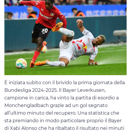
È iniziata subito con il brivido la prima giornata della
Bundesliga 2024-2025. Il Bayer Leverkusen,
campione in carica, ha vinto la partita di esordio a
Monchengladbach grazie ad un gol segnato
all’ultimo minuto del recupero. Una statistica che
sta premiando in modo particolare proprio il Bayer
di Xabi Alonso che ha ribaltato il risultato nei minuti