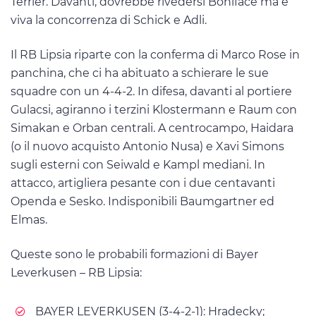
Terrier. Davanti, dovrebbe rivedersi Boniface ma è
viva la concorrenza di Schick e Adli.
Il RB Lipsia riparte con la conferma di Marco Rose in
panchina, che ci ha abituato a schierare le sue
squadre con un 4-4-2. In difesa, davanti al portiere
Gulacsi, agiranno i terzini Klostermann e Raum con
Simakan e Orban centrali. A centrocampo, Haidara
(o il nuovo acquisto Antonio Nusa) e Xavi Simons
sugli esterni con Seiwald e Kampl mediani. In
attacco, artigliera pesante con i due centavanti
Openda e Sesko. Indisponibili Baumgartner ed
Elmas.
Queste sono le probabili formazioni di Bayer
Leverkusen – RB Lipsia:
BAYER LEVERKUSEN (3-4-2-1): Hradecky;