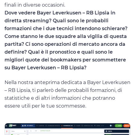
finali in diverse occasioni.
Dove vedere Bayer Leverkusen – RB Lipsia in
diretta streaming? Quali sono le probabili
formazioni che i due tecnici intendono schierare?
Come stanno le due squadre alla vigilia di questa
partita? Ci sono operazioni di mercato ancora da
definire? Qual è il pronostico e quali sono le
migliori quote dei bookmakers per scommettere
su Bayer Leverkusen – RB Lipsia?
Nella nostra anteprima dedicata a Bayer Leverkusen
– RB Lipsia, ti parlerò delle probabili formazioni, di
statistiche e di altri informazioni che potranno
essere utili per le tue scommesse.