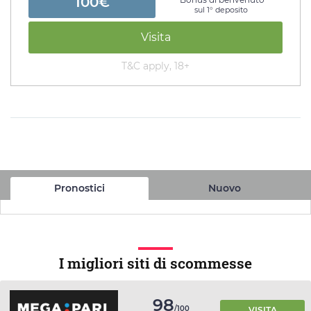
100€
sul 1° deposito
Visita
T&C apply, 18+
Pronostici
Nuovo
I migliori siti di scommesse
98
/100
VISITA