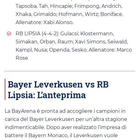
Tapsoba, Tah, Hincapie; Frimpong, Andrich,
Xhaka, Grimaldo; Hofmann, Wirtz; Boniface.
Allenatore: Xabi Alonso.
RB LIPSIA (4-4-2): Gulacsi; Klostermann,
Simakan, Orban, Raum; Xavi Simons, Seiwald,
Kampl, Nusa; Openda, Sesko. Allenatore: Marco
Rose
Bayer Leverkusen vs RB
Lipsia: L’anteprima
La BayArena è pronta ad accogliere i campioni in
carica del Bayer Leverkusen per un’altra stagione
indimenticabile. Dopo aver realizzato l’impresa di
battere il Bayern Monaco, il Leverkusen vuole