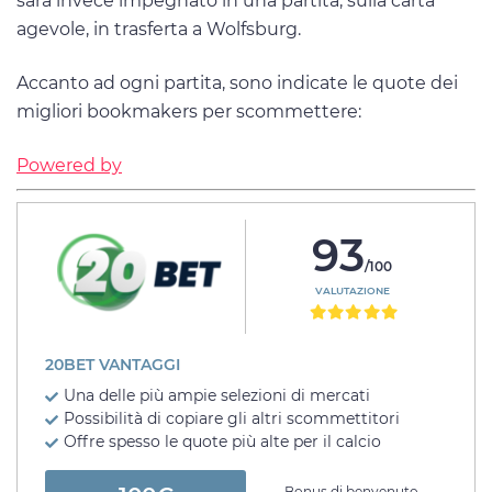
sarà invece impegnato in una partita, sulla carta
agevole, in trasferta a Wolfsburg.
Accanto ad ogni partita, sono indicate le quote dei
migliori bookmakers per scommettere:
Powered by
93
/100
VALUTAZIONE
20BET VANTAGGI
Una delle più ampie selezioni di mercati
Possibilità di copiare gli altri scommettitori
Offre spesso le quote più alte per il calcio
Bonus di benvenuto