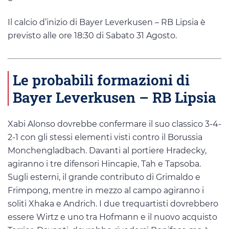
Il calcio d’inizio di Bayer Leverkusen – RB Lipsia è
previsto alle ore 18:30 di Sabato 31 Agosto.
Le probabili formazioni di
Bayer Leverkusen – RB Lipsia
Xabi Alonso dovrebbe confermare il suo classico 3-4-
2-1 con gli stessi elementi visti contro il Borussia
Monchengladbach. Davanti al portiere Hradecky,
agiranno i tre difensori Hincapie, Tah e Tapsoba.
Sugli esterni, il grande contributo di Grimaldo e
Frimpong, mentre in mezzo al campo agiranno i
soliti Xhaka e Andrich. I due trequartisti dovrebbero
essere Wirtz e uno tra Hofmann e il nuovo acquisto