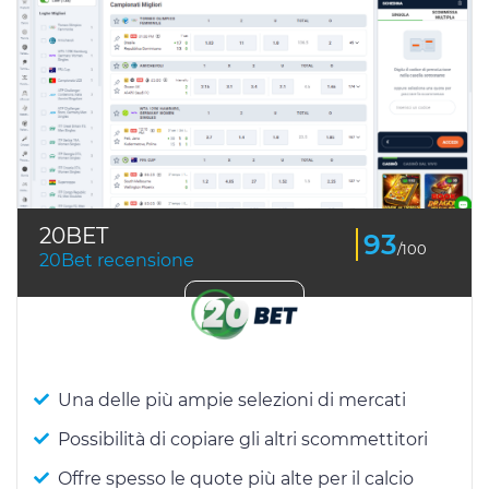
20BET
93
/100
20Bet recensione
Una delle più ampie selezioni di mercati
Possibilità di copiare gli altri scommettitori
Offre spesso le quote più alte per il calcio