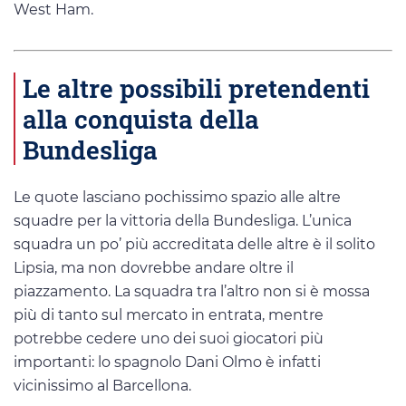
West Ham.
Le altre possibili pretendenti
alla conquista della
Bundesliga
Le quote lasciano pochissimo spazio alle altre
squadre per la vittoria della Bundesliga. L’unica
squadra un po’ più accreditata delle altre è il solito
Lipsia, ma non dovrebbe andare oltre il
piazzamento. La squadra tra l’altro non si è mossa
più di tanto sul mercato in entrata, mentre
potrebbe cedere uno dei suoi giocatori più
importanti: lo spagnolo Dani Olmo è infatti
vicinissimo al Barcellona.