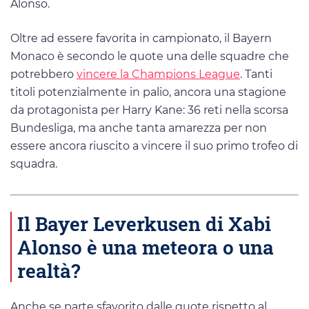
Alonso.
Oltre ad essere favorita in campionato, il Bayern
Monaco è secondo le quote una delle squadre che
potrebbero
vincere la Champions League
. Tanti
titoli potenzialmente in palio, ancora una stagione
da protagonista per Harry Kane: 36 reti nella scorsa
Bundesliga, ma anche tanta amarezza per non
essere ancora riuscito a vincere il suo primo trofeo di
squadra.
Il Bayer Leverkusen di Xabi
Alonso è una meteora o una
realtà?
Anche se parte sfavorito dalle quote rispetto al