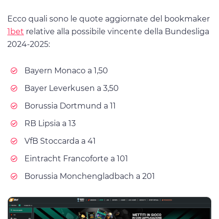
Ecco quali sono le quote aggiornate del bookmaker
1bet
relative alla possibile vincente della Bundesliga
2024-2025:
Bayern Monaco a 1,50
Bayer Leverkusen a 3,50
Borussia Dortmund a 11
RB Lipsia a 13
VfB Stoccarda a 41
Eintracht Francoforte a 101
Borussia Monchengladbach a 201