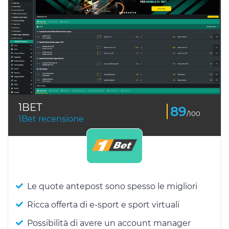
1BET
89
/100
1Bet recensione
Le quote antepost sono spesso le migliori
Ricca offerta di e-sport e sport virtuali
Possibilità di avere un account manager