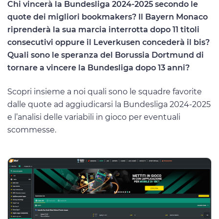
Chi vincerà la Bundesliga 2024-2025 secondo le
quote dei migliori bookmakers? Il Bayern Monaco
riprenderà la sua marcia interrotta dopo 11 titoli
consecutivi oppure il Leverkusen concederà il bis?
Quali sono le speranza del Borussia Dortmund di
tornare a vincere la Bundesliga dopo 13 anni?
Scopri insieme a noi quali sono le squadre favorite
dalle quote ad aggiudicarsi la Bundesliga 2024-2025
e l’analisi delle variabili in gioco per eventuali
scommesse.