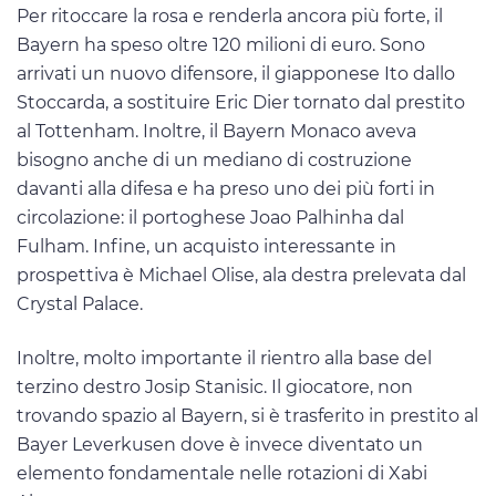
Per ritoccare la rosa e renderla ancora più forte, il
Bayern ha speso oltre 120 milioni di euro. Sono
arrivati un nuovo difensore, il giapponese Ito dallo
Stoccarda, a sostituire Eric Dier tornato dal prestito
al Tottenham. Inoltre, il Bayern Monaco aveva
bisogno anche di un mediano di costruzione
davanti alla difesa e ha preso uno dei più forti in
circolazione: il portoghese Joao Palhinha dal
Fulham. Infine, un acquisto interessante in
prospettiva è Michael Olise, ala destra prelevata dal
Crystal Palace.
Inoltre, molto importante il rientro alla base del
terzino destro Josip Stanisic. Il giocatore, non
trovando spazio al Bayern, si è trasferito in prestito al
Bayer Leverkusen dove è invece diventato un
elemento fondamentale nelle rotazioni di Xabi