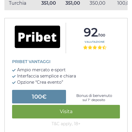
Turchia
351,00
351,00
350,00
100,0
92
/100
VALUTAZIONE
PRIBET VANTAGGI
Ampio mercato e-sport
Interfaccia semplice e chiara
Opzione “Crea evento”
100€
Bonus di benvenuto
sul 1° deposito
Visita
T&C apply, 18+