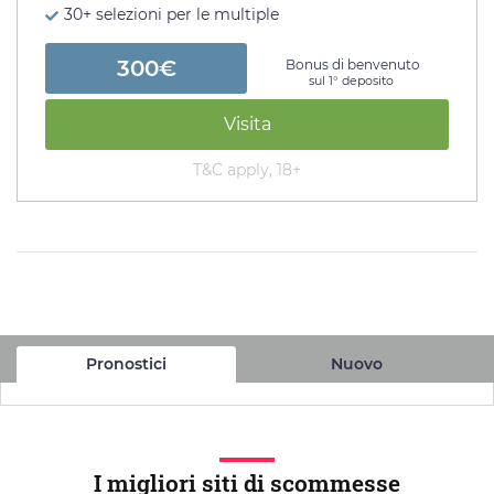
30+ selezioni per le multiple
300€
Bonus di benvenuto
sul 1° deposito
Visita
T&C apply, 18+
Pronostici
Nuovo
I migliori siti di scommesse