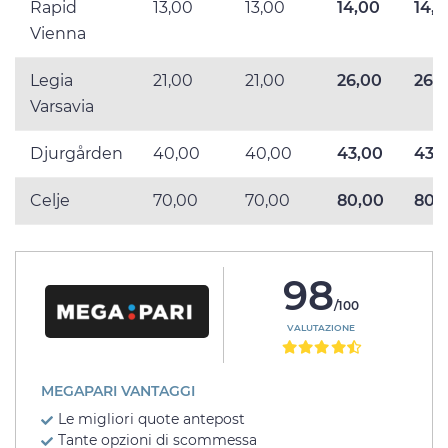
Rapid
13,00
13,00
14,00
14,
Vienna
Legia
21,00
21,00
26,00
26,
Varsavia
Djurgården
40,00
40,00
43,00
43,
Celje
70,00
70,00
80,00
80,
98
/100
VALUTAZIONE
MEGAPARI VANTAGGI
Le migliori quote antepost
Tante opzioni di scommessa