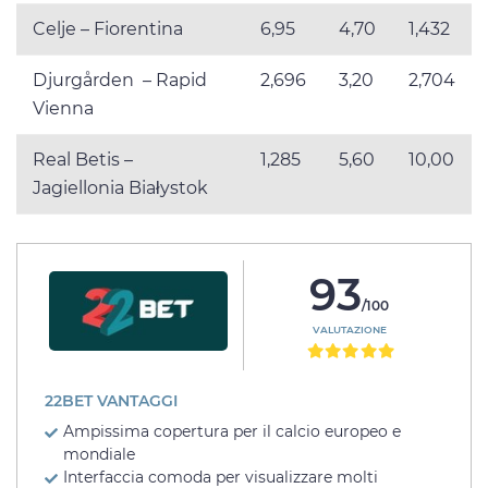
Celje – Fiorentina
6,95
4,70
1,432
Djurgården – Rapid
2,696
3,20
2,704
Vienna
Real Betis –
1,285
5,60
10,00
Jagiellonia Białystok
93
/100
VALUTAZIONE
22BET VANTAGGI
Ampissima copertura per il calcio europeo e
mondiale
Interfaccia comoda per visualizzare molti