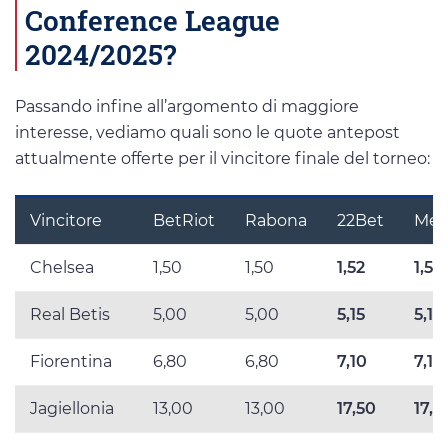
Conference League
2024/2025?
Passando infine all’argomento di maggiore
interesse, vediamo quali sono le quote antepost
attualmente offerte per il vincitore finale del torneo:
Vincitore
BetRiot
Rabona
22Bet
Meg
Chelsea
1,50
1,50
1,52
1,52
Real Betis
5,00
5,00
5,15
5,15
Fiorentina
6,80
6,80
7,10
7,10
Jagiellonia
13,00
13,00
17,50
17,5