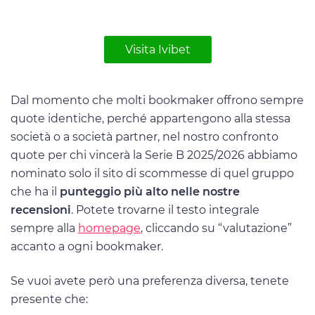
Visita Ivibet
Dal momento che molti bookmaker offrono sempre
quote identiche, perché appartengono alla stessa
società o a società partner, nel nostro confronto
quote per chi vincerà la Serie B 2025/2026 abbiamo
nominato solo il sito di scommesse di quel gruppo
che ha il
punteggio più alto nelle nostre
recensioni
. Potete trovarne il testo integrale
sempre alla
homepage
, cliccando su “valutazione”
accanto a ogni bookmaker.
Se vuoi avete però una preferenza diversa, tenete
presente che: