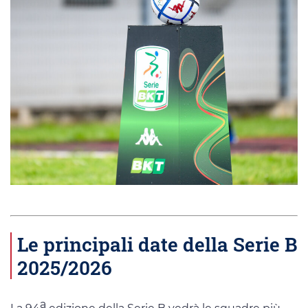
Le principali date della Serie B
2025/2026
a