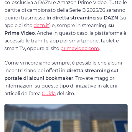
co-esclusiva a DAZN e Amazon Prime Video. Tutte le
partite di campionato della Serie B 2025/26 saranno
quindi trasmesse
in diretta streaming su DAZN
(su
app e al sito
dazn.it
) e, sempre in streaming,
su
Prime Video
. Anche in questo caso, la piattaforma è
accessibile tramite app per smartphone, tablet e
smart TV, oppure al sito
primevideo.com
.
Come vi ricordiamo sempre, è possibile che alcuni
incontri siano poi offerti in
diretta streaming sul
portale di alcuni bookmaker
. Trovate maggiori
informazioni su questo tipo di iniziative in alcuni
articoli dell’area
Guida
del sito.