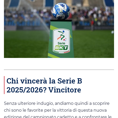
Chi vincerà la Serie B
2025/2026? Vincitore
Senza ulteriore indugio, andiamo quindi a scoprire
chi sono le favorite per la vittoria di questa nuova
edizione del campionato cadetto e a confrontare le