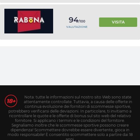
94
/100
VISITA
VALUTAZIONE
Nota: tutte le informazioni sul nostro sito Web sono state
attentamente controllate. Tuttavia, a causa delle offerte in
continua evoluzione dei fornitori di scommesse sportive,
potrebbero verificarsi delle deviazioni. In particolare, ti invitiamo a
ricontrollare le quote e le offerte di bonus sul sito web del relativo
fornitore. Si applicano i termini e le condizioni del fornitore.
Segnaliamo inoltre che le scommesse sportive possono creare
dipendenza! Scommettere dovrebbe essere divertente, gioca in
modo responsabile! È consentito scommettere solo a partire dai 18
anni.