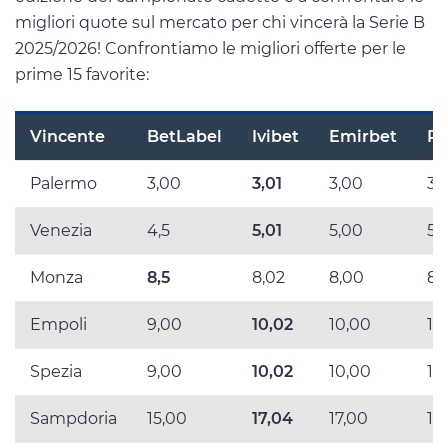
migliori quote sul mercato per chi vincerà la Serie B
2025/2026! Confrontiamo le migliori offerte per le
prime 15 favorite:
Vincente
BetLabel
Ivibet
Emirbet
R
Palermo
3,00
3,01
3,00
3,
Venezia
4,5
5,01
5,00
5,
Monza
8,5
8,02
8,00
8,
Empoli
9,00
10,02
10,00
10
Spezia
9,00
10,02
10,00
10
Sampdoria
15,00
17,04
17,00
17