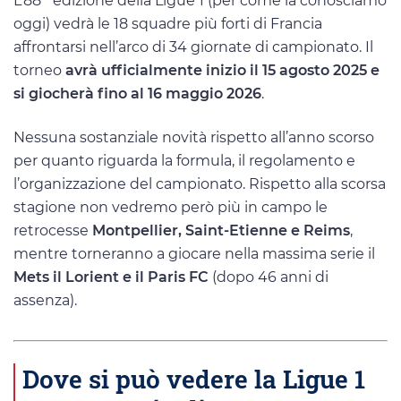
L’88
edizione della Ligue 1 (per come la conosciamo
oggi) vedrà le 18 squadre più forti di Francia
affrontarsi nell’arco di 34 giornate di campionato. Il
torneo
avrà ufficialmente inizio il 15 agosto 2025 e
si giocherà fino al 16 maggio 2026
.
Nessuna sostanziale novità rispetto all’anno scorso
per quanto riguarda la formula, il regolamento e
l’organizzazione del campionato. Rispetto alla scorsa
stagione non vedremo però più in campo le
retrocesse
Montpellier, Saint-Etienne e Reims
,
mentre torneranno a giocare nella massima serie il
Mets il Lorient e il Paris FC
(dopo 46 anni di
assenza).
Dove si può vedere la Ligue 1