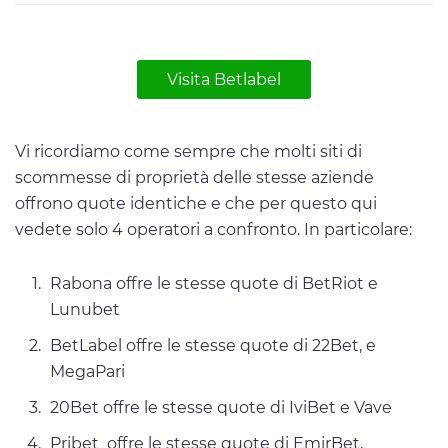
Visita Betlabel
Vi ricordiamo come sempre che molti siti di
scommesse di proprietà delle stesse aziende
offrono quote identiche e che per questo qui
vedete solo 4 operatori a confronto. In particolare:
Rabona offre le stesse quote di BetRiot e
Lunubet
BetLabel offre le stesse quote di 22Bet, e
MegaPari
20Bet offre le stesse quote di IviBet e Vave
Pribet offre le stesse quote di EmirBet,