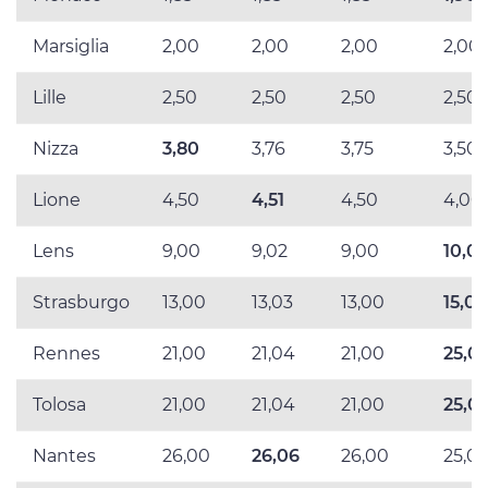
Marsiglia
2,00
2,00
2,00
2,00
Lille
2,50
2,50
2,50
2,50
Nizza
3,80
3,76
3,75
3,50
Lione
4,50
4,51
4,50
4,00
Lens
9,00
9,02
9,00
10,0
Strasburgo
13,00
13,03
13,00
15,00
Rennes
21,00
21,04
21,00
25,0
Tolosa
21,00
21,04
21,00
25,0
Nantes
26,00
26,06
26,00
25,0