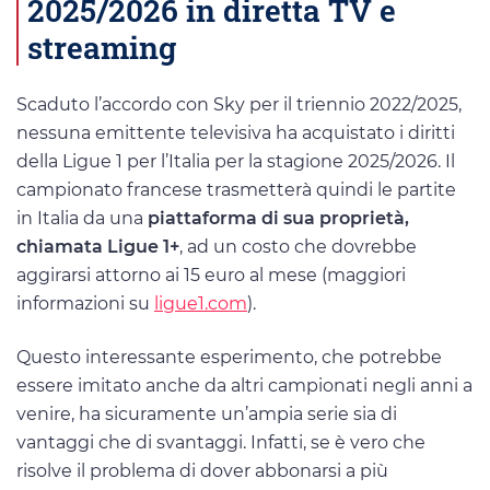
2025/2026 in diretta TV e
streaming
Scaduto l’accordo con Sky per il triennio 2022/2025,
nessuna emittente televisiva ha acquistato i diritti
della Ligue 1 per l’Italia per la stagione 2025/2026. Il
campionato francese trasmetterà quindi le partite
in Italia da una
piattaforma di sua proprietà,
chiamata Ligue 1+
, ad un costo che dovrebbe
aggirarsi attorno ai 15 euro al mese (maggiori
informazioni su
ligue1.com
).
Questo interessante esperimento, che potrebbe
essere imitato anche da altri campionati negli anni a
venire, ha sicuramente un’ampia serie sia di
vantaggi che di svantaggi. Infatti, se è vero che
risolve il problema di dover abbonarsi a più