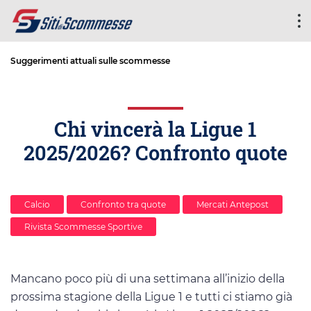
Suggerimenti attuali sulle scommesse
Chi vincerà la Ligue 1
2025/2026? Confronto quote
Calcio
Confronto tra quote
Mercati Antepost
Rivista Scommesse Sportive
Mancano poco più di una settimana all’inizio della
prossima stagione della Ligue 1 e tutti ci stiamo già