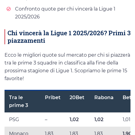
Confronto quote per chi vincerà la Ligue 1
2025/2026
Chi vincerà la Ligue 1 2025/2026? Primi 3
piazzamenti
Ecco le migliori quote sul mercato per chi si piazzerà
tra le prime 3 squadre in classifica alla fine della
prossima stagione di Ligue 1. Scopriamo le prime 15
favorite!
Tra le
Pribet
20Bet
Rabona
BetL
prime 3
PSG
–
1,02
1,02
1,015
Monaco
1,83
1,83
1,83
1,90