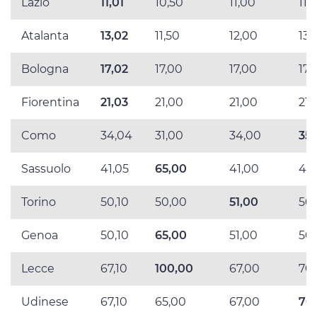
Lazio
11,01
10,50
11,00
11,
Atalanta
13,02
11,50
12,00
13,
Bologna
17,02
17,00
17,00
17,
Fiorentina
21,03
21,00
21,00
21,
Como
34,04
31,00
34,00
35
Sassuolo
41,05
65,00
41,00
40
Torino
50,10
50,00
51,00
50
Genoa
50,10
65,00
51,00
50
Lecce
67,10
100,00
67,00
70
Udinese
67,10
65,00
67,00
70