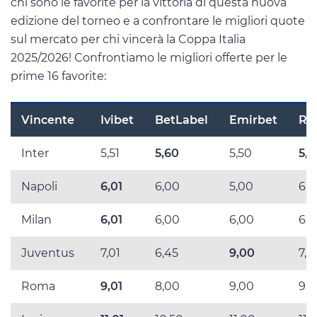
chi sono le favorite per la vittoria di questa nuova
edizione del torneo e a confrontare le migliori quote
sul mercato per chi vincerà la Coppa Italia
2025/2026! Confrontiamo le migliori offerte per le
prime 16 favorite:
Vincente
Ivibet
BetLabel
Emirbet
Ra
Inter
5,51
5,60
5,50
5,6
Napoli
6,01
6,00
5,00
6,
Milan
6,01
6,00
6,00
6,
Juventus
7,01
6,45
9,00
7,0
Roma
9,01
8,00
9,00
9,