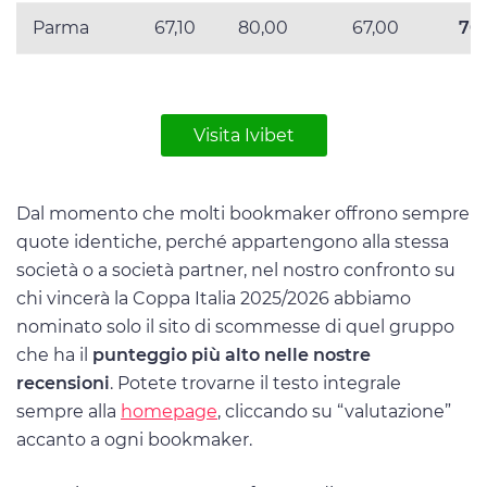
Parma
67,10
80,00
67,00
70
Visita Ivibet
Dal momento che molti bookmaker offrono sempre
quote identiche, perché appartengono alla stessa
società o a società partner, nel nostro confronto su
chi vincerà la Coppa Italia 2025/2026 abbiamo
nominato solo il sito di scommesse di quel gruppo
che ha il
punteggio più alto nelle nostre
recensioni
. Potete trovarne il testo integrale
sempre alla
homepage
, cliccando su “valutazione”
accanto a ogni bookmaker.