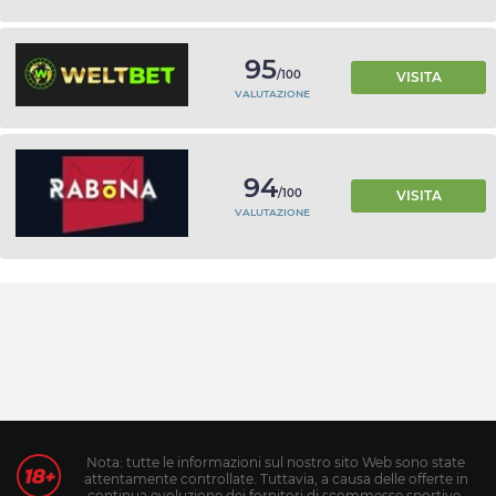
95
/100
VISITA
VALUTAZIONE
94
/100
VISITA
VALUTAZIONE
Nota: tutte le informazioni sul nostro sito Web sono state
attentamente controllate. Tuttavia, a causa delle offerte in
continua evoluzione dei fornitori di scommesse sportive,