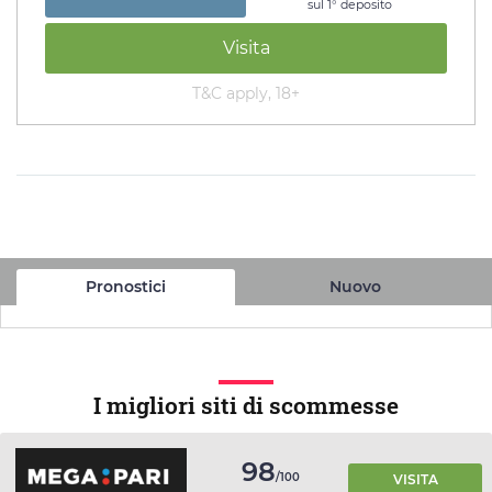
sul 1° deposito
Visita
T&C apply, 18+
Pronostici
Nuovo
I migliori siti di scommesse
98
/100
VISITA