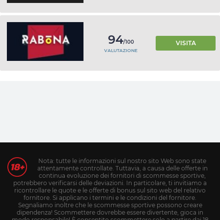
94
/100
VISITA
VALUTAZIONE
Nota: tutte le informazioni sul nostro sito Web sono state
attentamente controllate. Tuttavia, a causa delle offerte in
continua evoluzione dei fornitori di scommesse sportive,
potrebbero verificarsi delle deviazioni. In particolare, ti invitiamo a
ricontrollare le quote e le offerte di bonus sul sito web del relativo
fornitore. Si applicano i termini e le condizioni del fornitore.
Segnaliamo inoltre che le scommesse sportive possono creare
dipendenza! Scommettere dovrebbe essere divertente, gioca in
modo responsabile! È consentito scommettere solo a partire dai 18