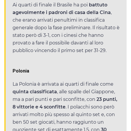
Ai quarti di finale il Brasile ha poi
battuto
agevolmente i padroni di casa della Cina
,
che erano arrivati penultimi in classifica
generale dopo la fase preliminare. Il risultato è
stato però di 3-1, con i cinesi che hanno
provato a fare il possibile davanti al loro
pubblico vincendo il primo set per 31-29.
Polonia
La Polonia è arrivata ai quarti di finale come
quinta classificata
, alle spalle del Giappone,
ma a pari punti e pari sconfitte, con
23 punti,
8 vittorie e 4 sconfitte
. I polacchi sono però
arrivati molto più spesso al quinto set e, con
ben 50 set giocati, hanno raggiunto un
quoziente set di esattamente 1,5, con
30