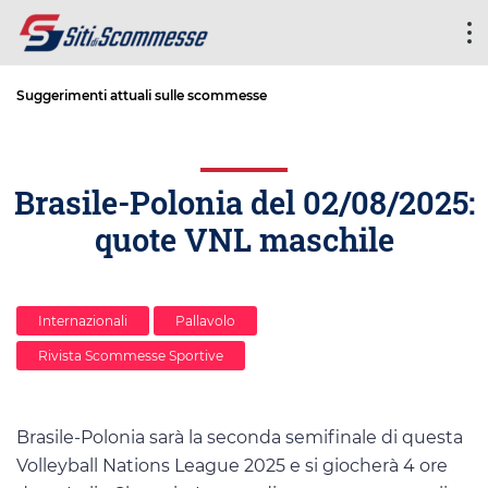
Suggerimenti attuali sulle scommesse
Brasile-Polonia del 02/08/2025:
quote VNL maschile
Internazionali
Pallavolo
Rivista Scommesse Sportive
Brasile-Polonia sarà la seconda semifinale di questa
Volleyball Nations League 2025 e si giocherà 4 ore