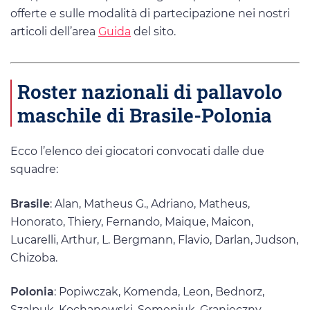
offerte e sulle modalità di partecipazione nei nostri
articoli dell’area
Guida
del sito.
Roster nazionali di pallavolo
maschile di Brasile-Polonia
Ecco l’elenco dei giocatori convocati dalle due
squadre:
Brasile
: Alan, Matheus G., Adriano, Matheus,
Honorato, Thiery, Fernando, Maique, Maicon,
Lucarelli, Arthur, L. Bergmann, Flavio, Darlan, Judson,
Chizoba.
Polonia
: Popiwczak, Komenda, Leon, Bednorz,
Szalpuk, Kochanowski, Semeniuk, Granieczny,