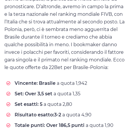
pronosticare. D’altronde, avremo in campo la prima
e la terza nazionale nel ranking mondiale FIVB, con
l’Italia che si trova attualmente al secondo posto. La
Polonia, però, ci è sembrata meno agguerrita del
Brasile durante il torneo e crediamo che abbia
qualche possibilità in meno. I bookmaker danno
invece i polacchi per favoriti, considerando il fattore
gara singola e il primato nel ranking mondiale. Ecco
le quote offerte da 22Bet per Brasile-Polonia:
Vincente: Brasile
a quota 1,942
Set: Over 3,5 set
a quota 1,35
Set esatti: 5
a quota 2,80
Risultato esatto:3-2
a quota 4,90
Totale punti: Over 186,5 punti
a quota 1,90