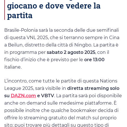
giocano e dove vedere la
partita
Brasile-Polonia sarà la seconda delle due semifinali
di questa VNL 2025, che si terranno sempre in Cina
a Beilun, distretto della città di Ningbo. La partita è
in programma per
sabato 2 agosto 2025
, con il
fischio d’inizio che è previsto per le
ore 13:00
italiane.
L’incontro, come tutte le partite di questa Nations
League 2025, sarà visibile in
diretta streaming solo
su
DAZN.com
e VBTV
. La partita sarà poi disponibile
anche on demand sulle medesime piattaforme. È
possibile inoltre che qualche bookmaker decida di
offrire lo streaming gratuito del match sul proprio
sito; puoi trovare più dettagli su questo tipo di