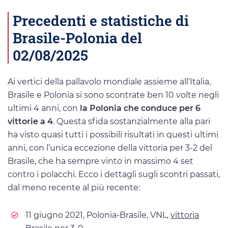
Precedenti e statistiche di
Brasile-Polonia del
02/08/2025
Ai vertici della pallavolo mondiale assieme all’Italia,
Brasile e Polonia si sono scontrate ben 10 volte negli
ultimi 4 anni, con
la Polonia che conduce per 6
vittorie a 4
. Questa sfida sostanzialmente alla pari
ha visto quasi tutti i possibili risultati in questi ultimi
anni, con l’unica eccezione della vittoria per 3-2 del
Brasile, che ha sempre vinto in massimo 4 set
contro i polacchi. Ecco i dettagli sugli scontri passati,
dal meno recente al più recente:
11 giugno 2021, Polonia-Brasile, VNL,
vittoria