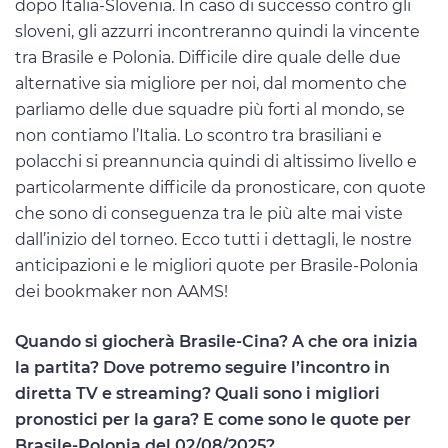
dopo Italia-Slovenia. In caso di successo contro gli
sloveni, gli azzurri incontreranno quindi la vincente
tra Brasile e Polonia. Difficile dire quale delle due
alternative sia migliore per noi, dal momento che
parliamo delle due squadre più forti al mondo, se
non contiamo l’Italia. Lo scontro tra brasiliani e
polacchi si preannuncia quindi di altissimo livello e
particolarmente difficile da pronosticare, con quote
che sono di conseguenza tra le più alte mai viste
dall’inizio del torneo. Ecco tutti i dettagli, le nostre
anticipazioni e le migliori quote per Brasile-Polonia
dei bookmaker non AAMS!
Quando si giocherà Brasile-Cina? A che ora inizia
la partita? Dove potremo seguire l’incontro in
diretta TV e streaming? Quali sono i migliori
pronostici per la gara? E come sono le quote per
Brasile-Polonia del 02/08/2025?