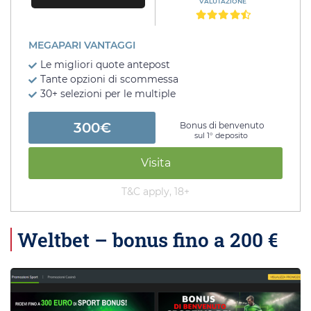
VALUTAZIONE
MEGAPARI VANTAGGI
Le migliori quote antepost
Tante opzioni di scommessa
30+ selezioni per le multiple
300€
Bonus di benvenuto
sul 1° deposito
Visita
T&C apply, 18+
Weltbet – bonus fino a 200 €