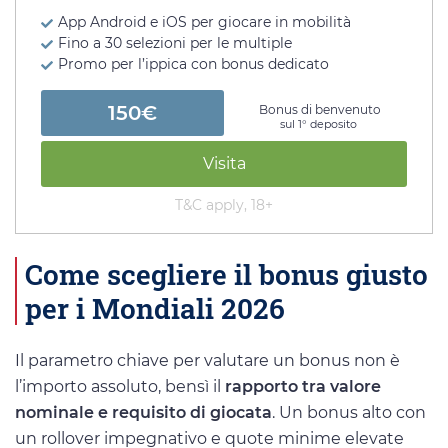
App Android e iOS per giocare in mobilità
Fino a 30 selezioni per le multiple
Promo per l’ippica con bonus dedicato
150€
Bonus di benvenuto
sul 1° deposito
Visita
T&C apply, 18+
Come scegliere il bonus giusto
per i Mondiali 2026
Il parametro chiave per valutare un bonus non è
l’importo assoluto, bensì il
rapporto tra valore
nominale e requisito di giocata
. Un bonus alto con
un rollover impegnativo e quote minime elevate