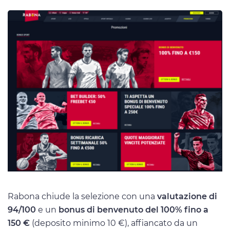
Rabona chiude la selezione con una
valutazione di
94/100
e un
bonus di benvenuto del 100% fino a
150 €
(deposito minimo 10 €), affiancato da un