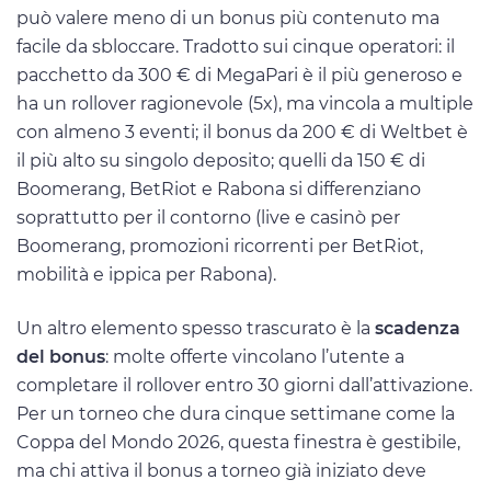
può valere meno di un bonus più contenuto ma
facile da sbloccare. Tradotto sui cinque operatori: il
pacchetto da 300 € di MegaPari è il più generoso e
ha un rollover ragionevole (5x), ma vincola a multiple
con almeno 3 eventi; il bonus da 200 € di Weltbet è
il più alto su singolo deposito; quelli da 150 € di
Boomerang, BetRiot e Rabona si differenziano
soprattutto per il contorno (live e casinò per
Boomerang, promozioni ricorrenti per BetRiot,
mobilità e ippica per Rabona).
Un altro elemento spesso trascurato è la
scadenza
del bonus
: molte offerte vincolano l’utente a
completare il rollover entro 30 giorni dall’attivazione.
Per un torneo che dura cinque settimane come la
Coppa del Mondo 2026, questa finestra è gestibile,
ma chi attiva il bonus a torneo già iniziato deve