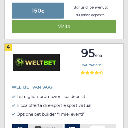
Bonus di benvenuto
150
€
sul primo deposito
Visita
4
95
/100
VALUTAZIONE
WELTBET VANTAGGI
Le migliori promozioni sui depositi
Ricca offerta di e-sport e sport virtuali
Opzione bet builder “I miei eventi”