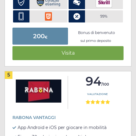
99%
Bonus di benvenuto
200
€
sul primo deposito
Visita
5
94
/100
VALUTAZIONE
RABONA VANTAGGI
App Android e iOS per giocare in mobilità