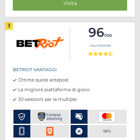
Visita
3
96
/100
VALUTAZIONE
BETRIOT VANTAGGI
Ottime quote antepost
La migliore piattaforma di gioco
30 selezioni per le multiple
98%