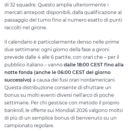
di 32 squadre. Questo amplia ulteriormente i
mercati antepost disponibili, dalla qualificazione al
passaggio del turno fino al numero esatto di punti
raccolti nel girone.
Il calendario è particolarmente denso nelle prime
due settimane: ogni giorno della fase a gironi
prevede dalle 4 alle 6 partite, con orari che – per il
pubblico italiano – vanno
dalle 18:00 CEST fino alla
notte fonda (anche le 06:00 CEST del giorno
successivo)
a causa dei fusi orari nordamericani.
Questa distribuzione consente di sfruttare un
bonus su molti eventi diversi nell’arco di poche
settimane. Per chi gestisce con metodo il proprio
bankroll, le offerte sui Mondiali 2026 valgono molto
di più di un semplice bonus di benvenuto su un
campionato regolare.