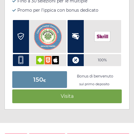
Fino a 30 selezioni per le multiple
Promo per l’ippica con bonus dedicato
100%
Bonus di benvenuto
150
€
sul primo deposito
Visita