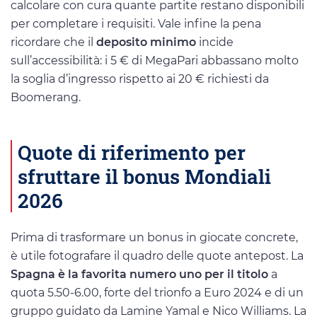
calcolare con cura quante partite restano disponibili
per completare i requisiti. Vale infine la pena
ricordare che il
deposito minimo
incide
sull’accessibilità: i 5 € di MegaPari abbassano molto
la soglia d’ingresso rispetto ai 20 € richiesti da
Boomerang.
Quote di riferimento per
sfruttare il bonus Mondiali
2026
Prima di trasformare un bonus in giocate concrete,
è utile fotografare il quadro delle quote antepost. La
Spagna è la favorita numero uno per il titolo
a
quota 5.50-6.00, forte del trionfo a Euro 2024 e di un
gruppo guidato da Lamine Yamal e Nico Williams. La