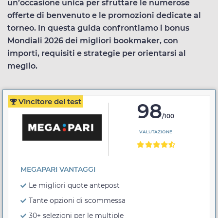
un’occasione unica per sfruttare le numerose
offerte di benvenuto e le promozioni dedicate al
torneo. In questa guida confrontiamo i bonus
Mondiali 2026 dei migliori bookmaker, con
importi, requisiti e strategie per orientarsi al
meglio.
Vincitore del test
98
/100
VALUTAZIONE
MEGAPARI VANTAGGI
Le migliori quote antepost
Tante opzioni di scommessa
30+ selezioni per le multiple