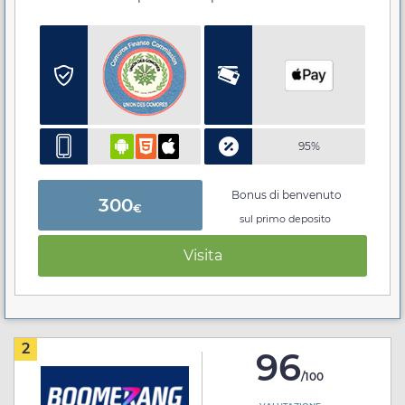
95%
Bonus di benvenuto
300
€
sul primo deposito
Visita
2
96
/100