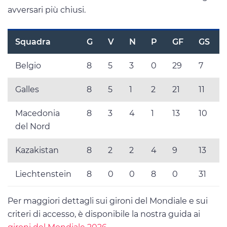
avversari più chiusi.
Squadra
G
V
N
P
GF
GS
Belgio
8
5
3
0
29
7
Galles
8
5
1
2
21
11
Macedonia
8
3
4
1
13
10
del Nord
Kazakistan
8
2
2
4
9
13
Liechtenstein
8
0
0
8
0
31
Per maggiori dettagli sui gironi del Mondiale e sui
criteri di accesso, è disponibile la nostra guida ai