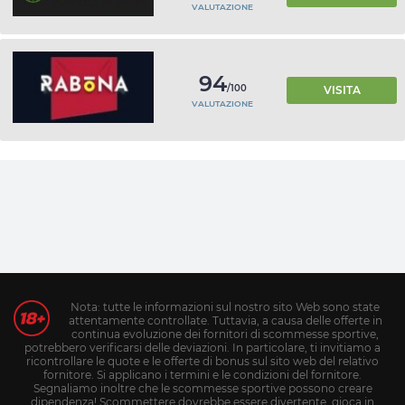
VALUTAZIONE
94
/100
VISITA
VALUTAZIONE
Nota: tutte le informazioni sul nostro sito Web sono state
attentamente controllate. Tuttavia, a causa delle offerte in
continua evoluzione dei fornitori di scommesse sportive,
potrebbero verificarsi delle deviazioni. In particolare, ti invitiamo a
ricontrollare le quote e le offerte di bonus sul sito web del relativo
fornitore. Si applicano i termini e le condizioni del fornitore.
Segnaliamo inoltre che le scommesse sportive possono creare
dipendenza! Scommettere dovrebbe essere divertente, gioca in