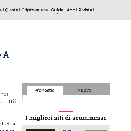
ta
Quote
Criptovalute
Guida
App
Rivista
e A
Pronostici
Nuovo
indi
 tutti i
I migliori siti di scommesse
diretta