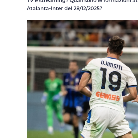
TV e streaming? Quali sono le formazioni atte
Atalanta-Inter del 28/12/2025?