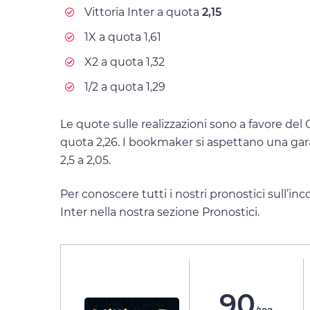
Vittoria Inter a quota
2,15
1X a quota 1,61
X2 a quota 1,32
1/2 a quota 1,29
Le quote sulle realizzazioni sono a favore del 
quota 2,26. I bookmaker si aspettano una gara
2,5 a 2,05.
Per conoscere tutti i nostri pronostici sull’in
Inter nella nostra sezione Pronostici.
90