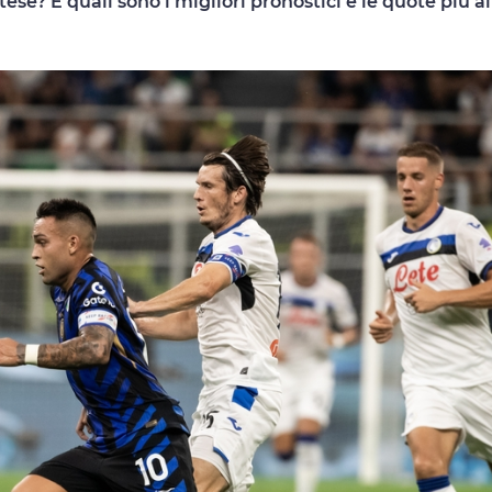
se? E quali sono i migliori pronostici e le quote più al