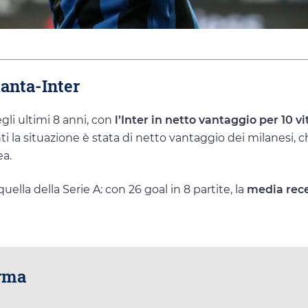
lanta-Inter
gli ultimi 8 anni, con
l’Inter in netto vantaggio per 10 vi
i la situazione è stata di netto vantaggio dei milanesi, 
ea.
ella della Serie A: con 26 goal in 8 partite, la
media rec
orma