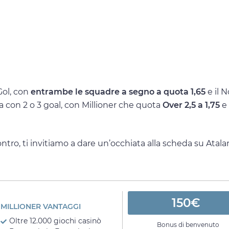
Gol, con
entrambe le squadre a segno a quota 1,65
e il N
 con 2 o 3 goal, con Millioner che quota
Over 2,5 a 1,75
e
contro, ti invitiamo a dare un’occhiata alla scheda su Atala
150€
MILLIONER VANTAGGI
Oltre 12.000 giochi casinò
Bonus di benvenuto