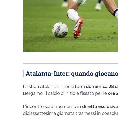
Atalanta-Inter: quando giocano
La sfida Atalanta-Inter si terrà
domenica 28 d
Bergamo. Il calcio d’inizio è fissato per le
ore 
L’incontro sarà trasmesso in
diretta esclusiv
diciassettesima giornata trasmessi in coescl