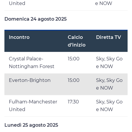
United
e NOW
Domenica 24 agosto 2025
Incontro
Calcio
Diretta TV
d’inizio
Crystal Palace-
15:00
Sky, Sky Go
Nottingham Forest
e NOW
Everton-Brighton
15:00
Sky, Sky Go
e NOW
Fulham-Manchester
17:30
Sky, Sky Go
United
e NOW
Lunedì 25 agosto 2025