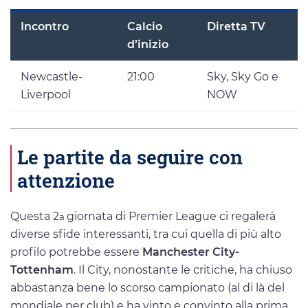
Incontro
Calcio
Diretta TV
d’inizio
Newcastle-
21:00
Sky, Sky Go e
Liverpool
NOW
Le partite da seguire con
attenzione
Questa 2
giornata di Premier League ci regalerà
a
diverse sfide interessanti, tra cui quella di più alto
profilo potrebbe essere
Manchester City-
Tottenham
. Il City, nonostante le critiche, ha chiuso
abbastanza bene lo scorso campionato (al di là del
mondiale per club) e ha vinto e convinto alla prima