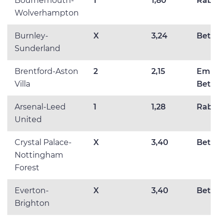
Bournemouth-
1
1,80
Rabo
Wolverhampton
Burnley-
X
3,24
Betla
Sunderland
Brentford-Aston
2
2,15
Emir
Villa
Betla
Arsenal-Leed
1
1,28
Rabo
United
Crystal Palace-
X
3,40
Betla
Nottingham
Forest
Everton-
X
3,40
Betla
Brighton