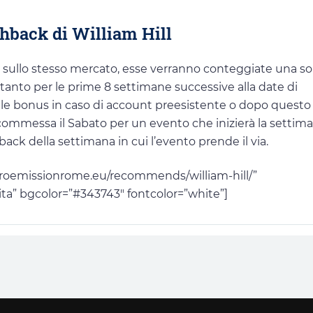
shback di William Hill
 sullo stesso mercato, esse verranno conteggiate una sol
ltanto per le prime 8 settimane successive alla date di
ale bonus in caso di account preesistente o dopo questo 
scommessa il Sabato per un evento che inizierà la settim
ack della settimana in cui l’evento prende il via.
eroemissionrome.eu/recommends/william-hill/”
ta” bgcolor=”#343743″ fontcolor=”white”]