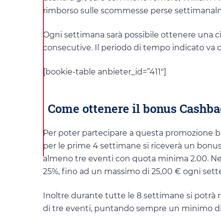
rimborso sulle scommesse perse settimanal
Ogni settimana sarà possibile ottenere una ci
consecutive. Il periodo di tempo indicato va da
[bookie-table anbieter_id=”411″]
Come ottenere il bonus Cashba
Per poter partecipare a questa promozione b
per le prime 4 settimane si riceverà un bon
almeno tre eventi con quota minima 2.00. Nel
25%, fino ad un massimo di 25,00 € ogni sette
Inoltre durante tutte le 8 settimane si potr
di tre eventi, puntando sempre un minimo di