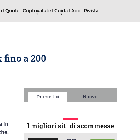
ta
Quote
Criptovalute
Guida
App
Rivista
 fino a 200
Pronostici
Nuovo
a in
I migliori siti di scommesse
che.