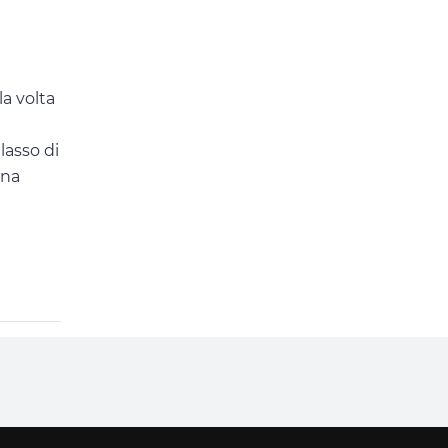
a volta
lasso di
ana