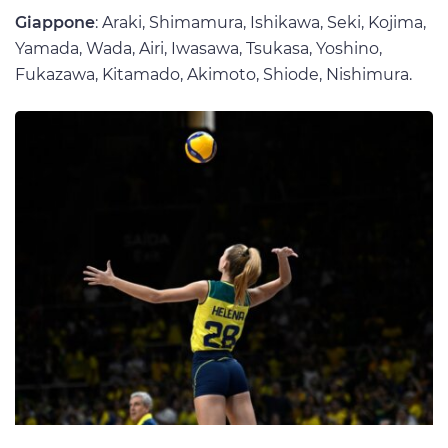
Giappone
: Araki, Shimamura, Ishikawa, Seki, Kojima,
Yamada, Wada, Airi, Iwasawa, Tsukasa, Yoshino,
Fukazawa, Kitamado, Akimoto, Shiode, Nishimura.