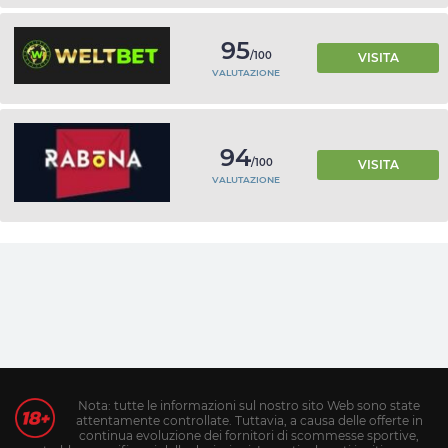
95
/100
VISITA
VALUTAZIONE
94
/100
VISITA
VALUTAZIONE
Nota: tutte le informazioni sul nostro sito Web sono state
attentamente controllate. Tuttavia, a causa delle offerte in
continua evoluzione dei fornitori di scommesse sportive,