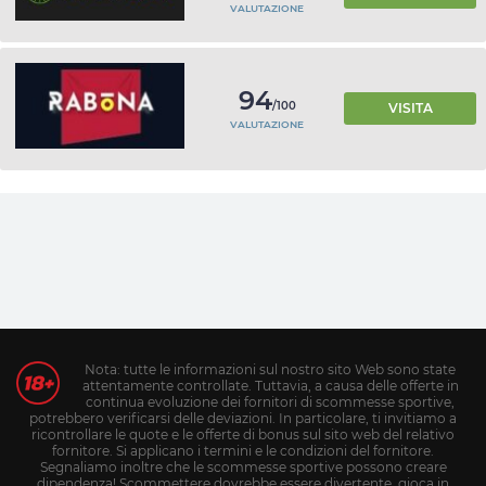
VALUTAZIONE
94
/100
VISITA
VALUTAZIONE
Nota: tutte le informazioni sul nostro sito Web sono state
attentamente controllate. Tuttavia, a causa delle offerte in
continua evoluzione dei fornitori di scommesse sportive,
potrebbero verificarsi delle deviazioni. In particolare, ti invitiamo a
ricontrollare le quote e le offerte di bonus sul sito web del relativo
fornitore. Si applicano i termini e le condizioni del fornitore.
Segnaliamo inoltre che le scommesse sportive possono creare
dipendenza! Scommettere dovrebbe essere divertente, gioca in