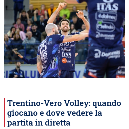
Trentino-Vero Volley: quando
giocano e dove vedere la
partita in diretta