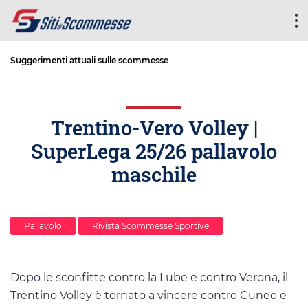
Suggerimenti attuali sulle scommesse
Trentino-Vero Volley |
SuperLega 25/26 pallavolo
maschile
Pallavolo
Rivista Scommesse Sportive
Dopo le sconfitte contro la Lube e contro Verona, il
Trentino Volley è tornato a vincere contro Cuneo e