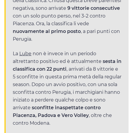
della classifica. Chiusa questa breve parentesi
negativa, sono arrivate
9 vittorie consecutive
con un solo punto perso, nel 3-2 contro
Piacenza. Ora, la classifica li vede
nuovamente al primo posto
, a pari punti con
Perugia.
La
Lube
non è invece in un periodo
altrettanto positivo ed è attualmente
sesta in
classifica con 22 punti
, arrivati da 8 vittorie e
5 sconfitte in questa prima metà della regular
season. Dopo un avvio positivo, con una sola
sconfitta contro Perugia, i marchigiani hanno
iniziato a perdere qualche colpo e sono
arrivate
sconfitte inaspettate contro
Piacenza, Padova e Vero Volley
, oltre che
contro Modena.