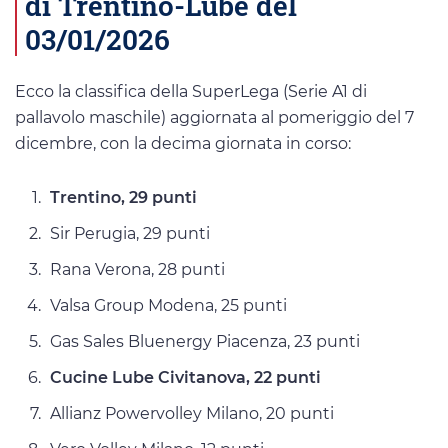
di Trentino-Lube del
03/01/2026
Ecco la classifica della SuperLega (Serie A1 di
pallavolo maschile) aggiornata al pomeriggio del 7
dicembre, con la decima giornata in corso:
Trentino, 29 punti
Sir Perugia, 29 punti
Rana Verona, 28 punti
Valsa Group Modena, 25 punti
Gas Sales Bluenergy Piacenza, 23 punti
Cucine Lube Civitanova, 22 punti
Allianz Powervolley Milano, 20 punti