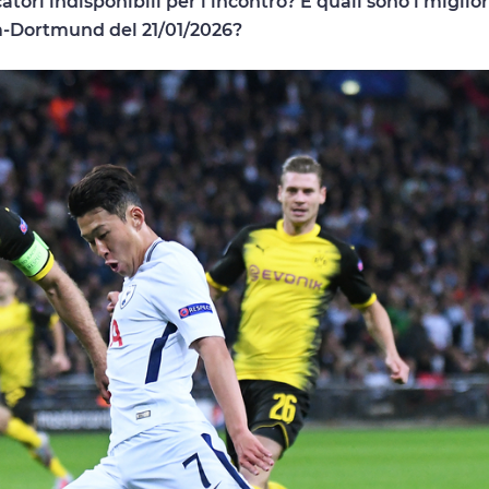
tori indisponibili per l’incontro? E quali sono i miglior
am-Dortmund del 21/01/2026?