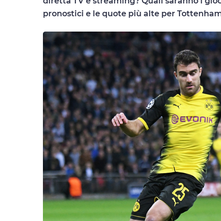
diretta TV e streaming? Quali saranno i gioca
pronostici e le quote più alte per Tottenh