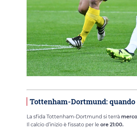
Tottenham-Dortmund: quando gi
La sfida Tottenham-Dortmund si terrà
merco
Il calcio d’inizio è fissato per le
ore 21:00.