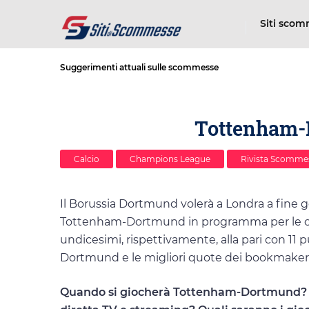
Siti sco
Suggerimenti attuali sulle scommesse
Tottenham-D
Calcio
Champions League
Rivista Scommes
Il Borussia Dortmund volerà a Londra a fine 
Tottenham-Dortmund in programma per le ore
undicesimi, rispettivamente, alla pari con 11 
Dortmund e le migliori quote dei bookmake
Quando si giocherà Tottenham-Dortmund? A c