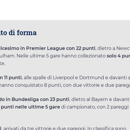
to di forma
icesimo in Premier League con 22 punti
, dietro a Newc
ulham. Nelle ultime 5 gare hanno collezionato
solo 4 pun
te.
n 11 punti
, alle spalle di Liverpool e Dortmund e davanti 
hanno conquistato 8 punti, con due vittorie e due paregg
o in Bundesliga con 23 punti
, dietro al Bayern e davant
 i punti nelle ultime 5 gare
di campionato, con 2 pareggi 
i
, arrivati da tre vittorie e due pareggi. In classifica sono