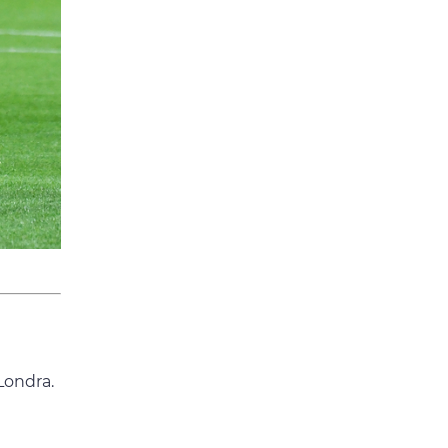
Londra.