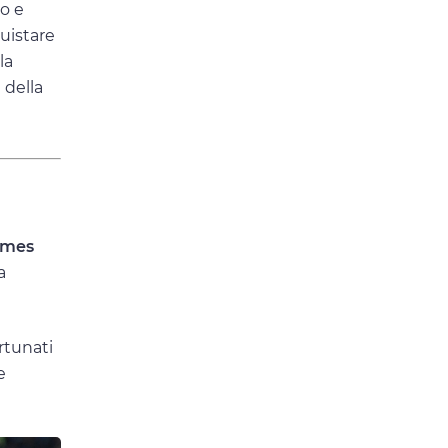
Go e
uistare
la
 della
ames
a
rtunati
e