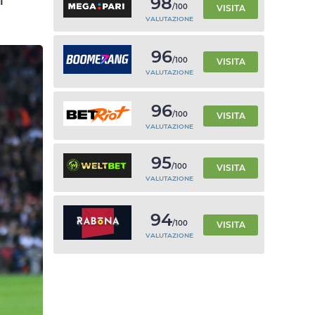
98
i
/100
VISITA
VALUTAZIONE
96
/100
VISITA
VALUTAZIONE
96
/100
VISITA
VALUTAZIONE
95
/100
VISITA
VALUTAZIONE
94
/100
VISITA
VALUTAZIONE