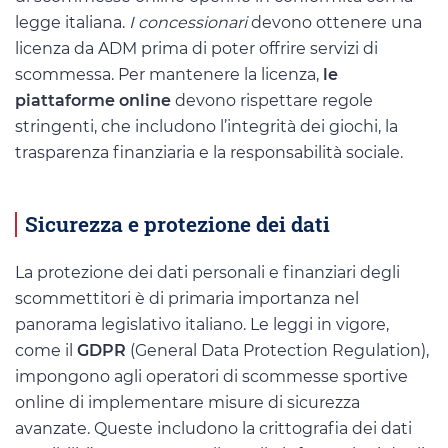
legge italiana.
I concessionari
devono ottenere una
licenza da ADM prima di poter offrire servizi di
scommessa. Per mantenere la licenza,
le
piattaforme online
devono rispettare regole
stringenti, che includono l’integrità dei giochi, la
trasparenza finanziaria e la responsabilità sociale.
Sicurezza e protezione dei dati
La protezione dei dati personali e finanziari degli
scommettitori è di primaria importanza nel
panorama legislativo italiano. Le leggi in vigore,
come il
GDPR
(General Data Protection Regulation),
impongono agli operatori di scommesse sportive
online di implementare misure di sicurezza
avanzate. Queste includono la crittografia dei dati