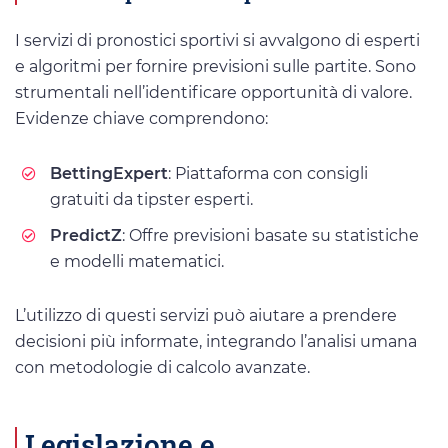
I servizi di pronostici sportivi si avvalgono di esperti
e algoritmi per fornire previsioni sulle partite. Sono
strumentali nell’identificare opportunità di valore.
Evidenze chiave comprendono:
BettingExpert
: Piattaforma con consigli
gratuiti da tipster esperti.
PredictZ
: Offre previsioni basate su statistiche
e modelli matematici.
L’utilizzo di questi servizi può aiutare a prendere
decisioni più informate, integrando l’analisi umana
con metodologie di calcolo avanzate.
Legislazione e