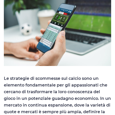
Le strategie di scommesse sul calcio sono un
elemento fondamentale per gli appassionati che
cercano di trasformare la loro conoscenza del
gioco in un potenziale guadagno economico. In un
mercato in continua espansione, dove la varietà di
quote e mercati è sempre più ampia, definire la