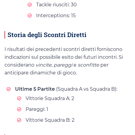
Tackle riusciti: 30
Interceptions: 15
Storia degli Scontri Diretti
I risultati dei precedenti scontri diretti forniscono
indicazioni sul possibile esito dei futuri incontri. Si
considerano
vincite
,
pareggi
e
sconfitte
per
anticipare dinamiche di gioco.
Ultime 5 Partite
(Squadra A vs Squadra B):
Vittorie Squadra A: 2
Pareggi: 1
Vittorie Squadra B: 2