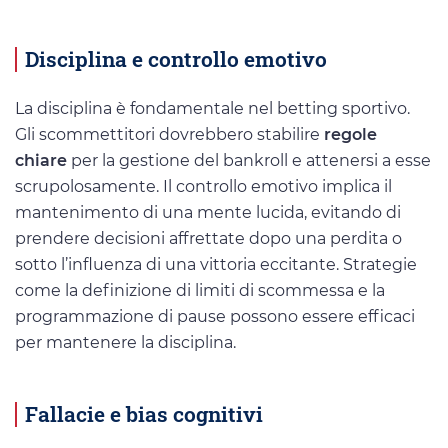
Disciplina e controllo emotivo
La disciplina è fondamentale nel betting sportivo.
Gli scommettitori dovrebbero stabilire
regole
chiare
per la gestione del bankroll e attenersi a esse
scrupolosamente. Il controllo emotivo implica il
mantenimento di una mente lucida, evitando di
prendere decisioni affrettate dopo una perdita o
sotto l’influenza di una vittoria eccitante. Strategie
come la definizione di limiti di scommessa e la
programmazione di pause possono essere efficaci
per mantenere la disciplina.
Fallacie e bias cognitivi