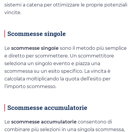
sistemi a catena per ottimizzare le proprie potenziali
vincite.
Scommesse singole
Le
scommesse singole
sono il metodo più semplice
e diretto per scommettere. Un scommettitore
seleziona un singolo evento e piazza una
scommessa su un esito specifico. La vincita è
calcolata moltiplicando la quota dell’esito per
l’importo scommesso.
Scommesse accumulatorie
Le
scommesse accumulatorie
consentono di
combinare più selezioni in una singola scommessa,