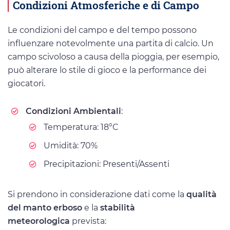
Condizioni Atmosferiche e di Campo
Le condizioni del campo e del tempo possono
influenzare notevolmente una partita di calcio. Un
campo scivoloso a causa della pioggia, per esempio,
può alterare lo stile di gioco e la performance dei
giocatori.
Condizioni Ambientali
:
Temperatura: 18°C
Umidità: 70%
Precipitazioni: Presenti/Assenti
Si prendono in considerazione dati come la
qualità
del manto erboso
e la
stabilità
meteorologica
prevista: