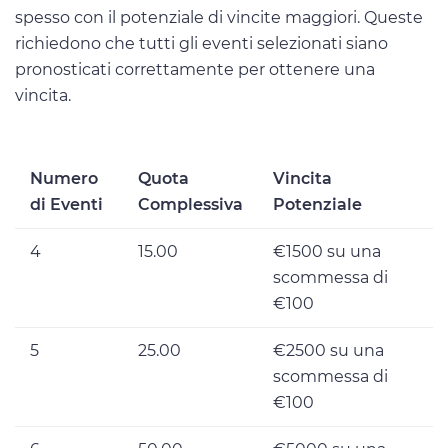
spesso con il potenziale di vincite maggiori. Queste
richiedono che tutti gli eventi selezionati siano
pronosticati correttamente per ottenere una
vincita.
Numero
Quota
Vincita
di Eventi
Complessiva
Potenziale
4
15.00
€1500 su una
scommessa di
€100
5
25.00
€2500 su una
scommessa di
€100