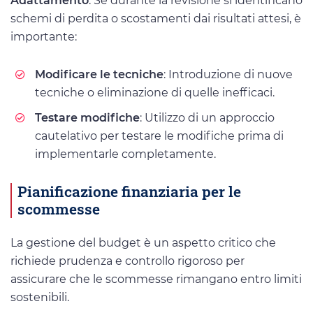
Adattamento
: Se durante la revisione si identificano
schemi di perdita o scostamenti dai risultati attesi, è
importante:
Modificare le tecniche
: Introduzione di nuove
tecniche o eliminazione di quelle inefficaci.
Testare modifiche
: Utilizzo di un approccio
cautelativo per testare le modifiche prima di
implementarle completamente.
Pianificazione finanziaria per le
scommesse
La gestione del budget è un aspetto critico che
richiede prudenza e controllo rigoroso per
assicurare che le scommesse rimangano entro limiti
sostenibili.