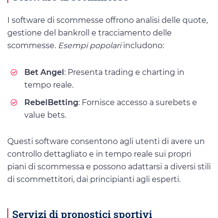
I software di scommesse offrono analisi delle quote,
gestione del bankroll e tracciamento delle
scommesse.
Esempi popolari
includono:
Bet Angel
: Presenta trading e charting in
tempo reale.
RebelBetting
: Fornisce accesso a surebets e
value bets.
Questi software consentono agli utenti di avere un
controllo dettagliato e in tempo reale sui propri
piani di scommessa e possono adattarsi a diversi stili
di scommettitori, dai principianti agli esperti.
Servizi di pronostici sportivi