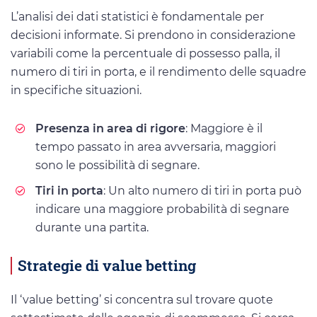
L’analisi dei dati statistici è fondamentale per
decisioni informate. Si prendono in considerazione
variabili come la percentuale di possesso palla, il
numero di tiri in porta, e il rendimento delle squadre
in specifiche situazioni.
Presenza in area di rigore
: Maggiore è il
tempo passato in area avversaria, maggiori
sono le possibilità di segnare.
Tiri in porta
: Un alto numero di tiri in porta può
indicare una maggiore probabilità di segnare
durante una partita.
Strategie di value betting
Il ‘value betting’ si concentra sul trovare quote