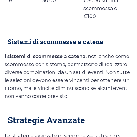
6
50.00
€5000 su una
scommessa di
€100
Sistemi di scommesse a catena
I
sistemi di scommesse a catena
, noti anche come
scommesse con sistema, permettono di realizzare
diverse combinazioni da un set di eventi. Non tutte
le selezioni devono essere vincenti per ottenere un
ritorno, ma le vincite diminuiscono se alcuni eventi
non vanno come previsto.
Strategie Avanzate
Le strategie avanzate di scommesse sul calcio si