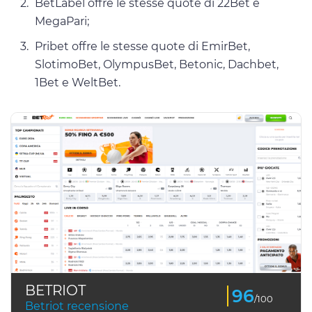
BetLabel offre le stesse quote di 22Bet e
MegaPari;
Pribet offre le stesse quote di EmirBet,
SlotimoBet, OlympusBet, Betonic, Dachbet,
1Bet e WeltBet.
BETRIOT
96
/100
Betriot recensione