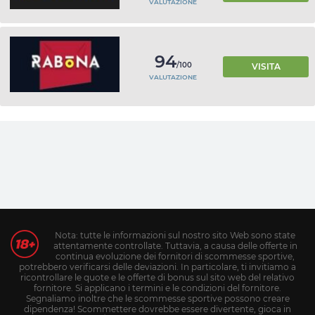
VALUTAZIONE
94
/100
VISITA
VALUTAZIONE
Nota: tutte le informazioni sul nostro sito Web sono state
attentamente controllate. Tuttavia, a causa delle offerte in
continua evoluzione dei fornitori di scommesse sportive,
potrebbero verificarsi delle deviazioni. In particolare, ti invitiamo a
ricontrollare le quote e le offerte di bonus sul sito web del relativo
fornitore. Si applicano i termini e le condizioni del fornitore.
Segnaliamo inoltre che le scommesse sportive possono creare
dipendenza! Scommettere dovrebbe essere divertente, gioca in