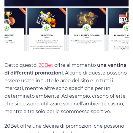
Detto questo,
20Bet
offre al momento
una ventina
di differenti promozioni
. Alcune di queste possono
essere usate in tutte le aree del sito e in tutti i
mercati, mentre altre sono specifiche per un
determinato ambiente. Ad esempio, ci sono offerte
che si possono utilizzare solo nell’ambiente casinò,
mentre altre solo per le scommesse sportive.
20Bet offre una decina di promozioni che possono