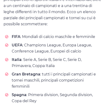
a un centinaio di campionati e a una trentina di
leghe differenti in tutto il mondo. Ecco un elenco
parziale dei principali campionati e tornei su cui è
possibile scommettere:
FIFA
: Mondiali di calcio maschile e femminile
UEFA
: Champions League, Europa League,
Conference League, Europei di calcio
Italia
: Serie A, Serie B, Serie C, Serie D,
Primavera, Coppa Italia
Gran Bretagna
: tutti i principali campionati e
tornei maschili, principali competizioni
femminili
Spagna
: Primera division, Segunda division,
Copa del Rey