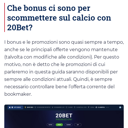
Che bonus ci sono per
scommettere sul calcio con
20Bet?
I bonus e le promozioni sono quasi sempre a tempo,
anche se le principali offerte vengono mantenute
(talvolta con modifiche alle condizioni). Per questo
motivo, non è detto che le promozioni di cui
parleremo in questa guida saranno disponibili per
sempre alle condizioni attuali. Quindi, è sempre
necessario controllare bene l’offerta corrente del
bookmaker.