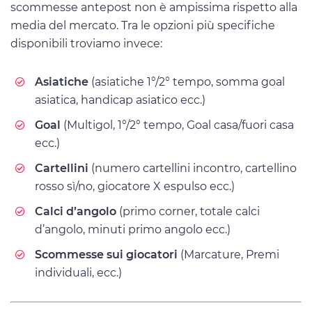
scommesse antepost non è ampissima rispetto alla
media del mercato. Tra le opzioni più specifiche
disponibili troviamo invece:
Asiatiche
(asiatiche 1°/2° tempo, somma goal
asiatica, handicap asiatico ecc.)
Goal
(Multigol, 1°/2° tempo, Goal casa/fuori casa
ecc.)
Cartellini
(numero cartellini incontro, cartellino
rosso sì/no, giocatore X espulso ecc.)
Calci d’angolo
(primo corner, totale calci
d’angolo, minuti primo angolo ecc.)
Scommesse sui giocatori
(Marcature, Premi
individuali, ecc.)