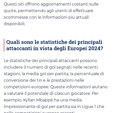
Questi siti offrono aggiornamenti costanti sulle
quote, permettendo agli utenti di effettuare
scommesse con le informazioni più attuali
disponibili.
Quali sono le statistiche dei principali
attaccanti in vista degli Europei 2024?
Le statistiche dei principali attaccanti possono
includere il numero di gol segnati nelle recenti
stagioni, la media gol per partita, la percentuale di
conversione dei tiri e le prestazioni nelle
competizioni europee. Queste informazioni aiutano
a valutare il potenziale di ciascun giocatore. Per
esempio, Kylian Mbappé ha una media
impressionante di gol per partita sia in Ligue 1 che