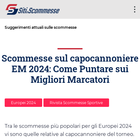
Suggerimenti attuali sulle scommesse
Scommesse sul capocannoniere
EM 2024: Come Puntare sui
Migliori Marcatori
Europei 2024
Rivista Scommesse Sportive
Tra le scommesse più popolari per gli Europei 2024
vi sono quelle relative al capocannoniere del torneo.