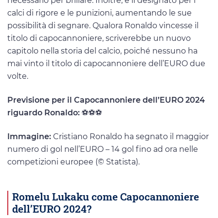
necessario per brillare. Inoltre, è il designato per i
calci di rigore e le punizioni, aumentando le sue
possibilità di segnare. Qualora Ronaldo vincesse il
titolo di capocannoniere, scriverebbe un nuovo
capitolo nella storia del calcio, poiché nessuno ha
mai vinto il titolo di capocannoniere dell’EURO due
volte.
Previsione per il Capocannoniere dell’EURO 2024
riguardo Ronaldo:
⚽️⚽️⚽️
Immagine:
Cristiano Ronaldo ha segnato il maggior
numero di gol nell’EURO – 14 gol fino ad ora nelle
competizioni europee (© Statista).
Romelu Lukaku come Capocannoniere
dell’EURO 2024?