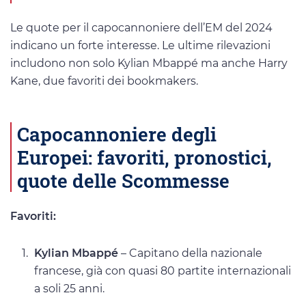
Le quote per il capocannoniere dell’EM del 2024
indicano un forte interesse. Le ultime rilevazioni
includono non solo Kylian Mbappé ma anche Harry
Kane, due favoriti dei bookmakers.
Capocannoniere degli
Europei: favoriti, pronostici,
quote delle Scommesse
Favoriti:
Kylian Mbappé
– Capitano della nazionale
francese, già con quasi 80 partite internazionali
a soli 25 anni.