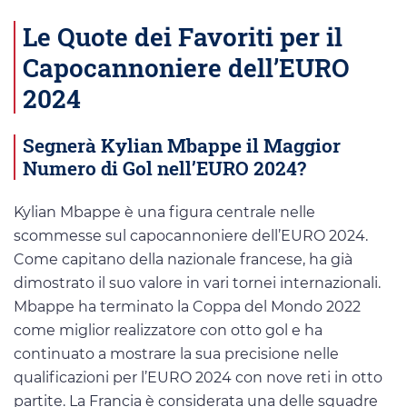
Le Quote dei Favoriti per il
Capocannoniere dell’EURO
2024
Segnerà Kylian Mbappe il Maggior
Numero di Gol nell’EURO 2024?
Kylian Mbappe è una figura centrale nelle
scommesse sul capocannoniere dell’EURO 2024.
Come capitano della nazionale francese, ha già
dimostrato il suo valore in vari tornei internazionali.
Mbappe ha terminato la Coppa del Mondo 2022
come miglior realizzatore con otto gol e ha
continuato a mostrare la sua precisione nelle
qualificazioni per l’EURO 2024 con nove reti in otto
partite. La Francia è considerata una delle squadre