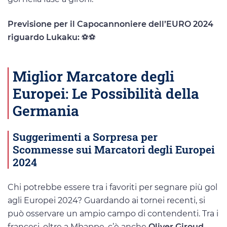
Previsione per il Capocannoniere dell’EURO 2024
riguardo Lukaku:
⚽️⚽️
Miglior Marcatore degli
Europei: Le Possibilità della
Germania
Suggerimenti a Sorpresa per
Scommesse sui Marcatori degli Europei
2024
Chi potrebbe essere tra i favoriti per segnare più gol
agli Europei 2024? Guardando ai tornei recenti, si
può osservare un ampio campo di contendenti. Tra i
francesi, oltre a Mbappe, c’è anche
Oliver Giroud
,