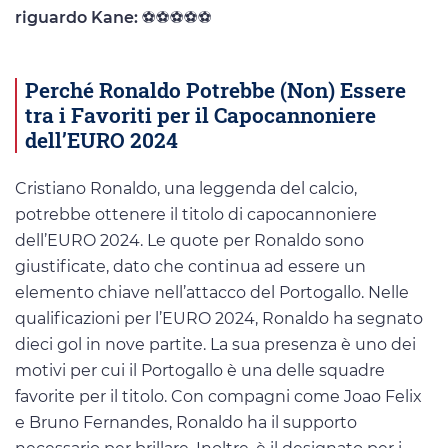
riguardo Kane:
⚽️⚽️⚽️⚽️⚽️
Perché Ronaldo Potrebbe (Non) Essere
tra i Favoriti per il Capocannoniere
dell’EURO 2024
Cristiano Ronaldo, una leggenda del calcio,
potrebbe ottenere il titolo di capocannoniere
dell’EURO 2024. Le quote per Ronaldo sono
giustificate, dato che continua ad essere un
elemento chiave nell’attacco del Portogallo. Nelle
qualificazioni per l’EURO 2024, Ronaldo ha segnato
dieci gol in nove partite. La sua presenza è uno dei
motivi per cui il Portogallo è una delle squadre
favorite per il titolo. Con compagni come Joao Felix
e Bruno Fernandes, Ronaldo ha il supporto