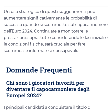
Un uso strategico di questi suggerimenti può
aumentare significativamente le probabilità di
successo quando si scommette sul capocannoniere
dell’Euro 2024. Continuare a monitorare le
prestazioni, soprattutto considerando le fasi iniziali e
le condizioni fisiche, sarà cruciale per fare
scommesse informate e consapevoli.
Domande Frequenti
Chi sono i giocatori favoriti per
diventare il capocannoniere degli
Europei 2024?
I principali candidati a conquistare il titolo di