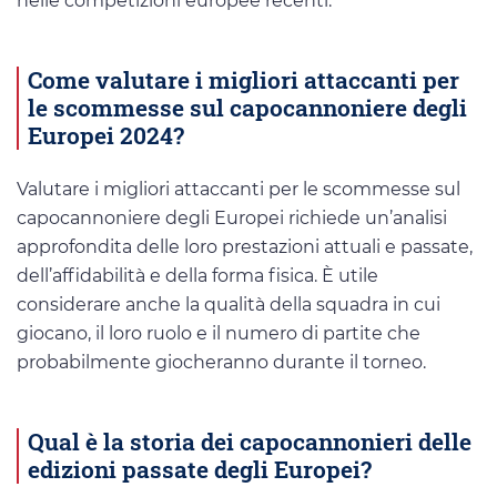
nelle competizioni europee recenti.
Come valutare i migliori attaccanti per
le scommesse sul capocannoniere degli
Europei 2024?
Valutare i migliori attaccanti per le scommesse sul
capocannoniere degli Europei richiede un’analisi
approfondita delle loro prestazioni attuali e passate,
dell’affidabilità e della forma fisica. È utile
considerare anche la qualità della squadra in cui
giocano, il loro ruolo e il numero di partite che
probabilmente giocheranno durante il torneo.
Qual è la storia dei capocannonieri delle
edizioni passate degli Europei?