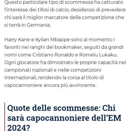
Questo particolare tipo di scommessa ha catturato
l’interesse dei tifosi di calcio, desiderosi di prevedere
chi sarà il miglior marcatore della competizione che
si terrà in Germania.
Harry Kane e Kylian Mbappe sono al momento i
favoriti nei ranghi dei bookmaker, seguiti da grandi
nomi come Cristiano Ronaldo e Romelu Lukaku.
Ogni giocatore ha dimostrato le proprie capacità nei
campionati nazionali e nelle competizioni
internazionali, rendendo la corsa al titolo di
capocannoniere ancora più avvincente.
Quote delle scommesse: Chi
sarà capocannoniere dell’EM
2024?