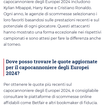
capocannoniere degli Europei 2024 includono
Kylian Mbappé, Harry Kane e Cristiano Ronaldo.
Ogni anno, le agenzie di scommesse selezionano i
loro favoriti basandosi sulle prestazioni recenti e sul
potenziale di ogni giocatore. Questi attaccanti
hanno mostrato una forma eccezionale nei rispettivi
campionati e sono attesi per fare la differenza anche
al torneo.
Dove posso trovare le quote aggiornate
per il capocannoniere degli Europei
2024?
Per ottenere le quote più recenti sul
capocannoniere degli Europei 2024, è consigliabile
consultare le piattaforme di scommesse online
affidabili come Betfair e altri bookmaker di fiducia.