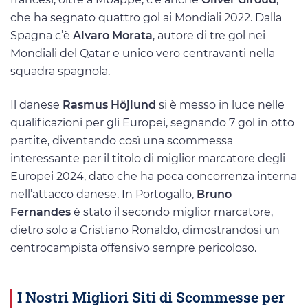
che ha segnato quattro gol ai Mondiali 2022. Dalla
Spagna c’è
Alvaro Morata
, autore di tre gol nei
Mondiali del Qatar e unico vero centravanti nella
squadra spagnola.
Il danese
Rasmus Höjlund
si è messo in luce nelle
qualificazioni per gli Europei, segnando 7 gol in otto
partite, diventando così una scommessa
interessante per il titolo di miglior marcatore degli
Europei 2024, dato che ha poca concorrenza interna
nell’attacco danese. In Portogallo,
Bruno
Fernandes
è stato il secondo miglior marcatore,
dietro solo a Cristiano Ronaldo, dimostrandosi un
centrocampista offensivo sempre pericoloso.
I Nostri Migliori Siti di Scommesse per