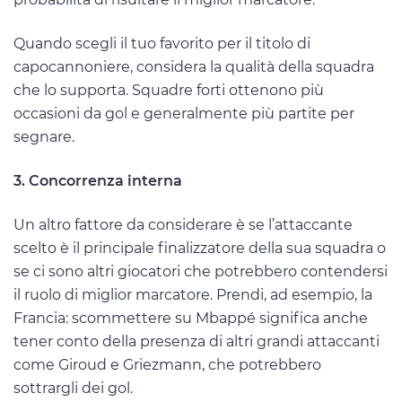
Quando scegli il tuo favorito per il titolo di
capocannoniere, considera la qualità della squadra
che lo supporta. Squadre forti ottenono più
occasioni da gol e generalmente più partite per
segnare.
3. Concorrenza interna
Un altro fattore da considerare è se l’attaccante
scelto è il principale finalizzatore della sua squadra o
se ci sono altri giocatori che potrebbero contendersi
il ruolo di miglior marcatore. Prendi, ad esempio, la
Francia: scommettere su Mbappé significa anche
tener conto della presenza di altri grandi attaccanti
come Giroud e Griezmann, che potrebbero
sottrargli dei gol.