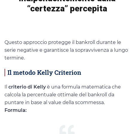
“certezza” percepita
Questo approccio protegge il bankroll durante le
serie negative e garantisce la sopravvivenza a lungo
termine.
Il metodo Kelly Criterion
Il
criterio di Kelly
è una formula matematica che
calcola la percentuale ottimale del bankroll da
puntare in base al value della scommessa.
Formula: