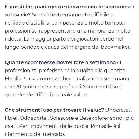
È possibile guadagnare davvero con le scommesse
sul calcio?
Sì, ma è estremamente difficile e
richiede disciplina, competenza e molto tempo. I
professionisti rappresentano una minoranza molto
ridotta. La maggior parte dei giocatori perde nel
lungo periodo a causa del margine del bookmaker.
Quante scommesse dovrei fare a settimana?
I
professionisti preferiscono la qualità alla quantità.
Meglio 3-5 scommesse ben analizzate a settimana
che 20 scommesse superficiali. Scommetti solo
quando identifichi un reale value.
Che strumenti uso per trovare il value?
Understat,
Fbref, Oddsportal, Sofascore e Betexplorer sono i più
usati. Per i movimenti delle quote, Pinnacle è il
riferimento del mercato.