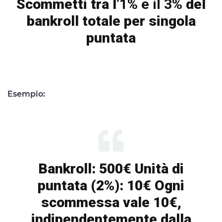
Scommetti tra l’
1% e il 3%
del
bankroll totale per singola
puntata
Esempio:
Bankroll: 500€ Unità di
puntata (2%): 10€ Ogni
scommessa vale 10€,
indipendentemente dalla