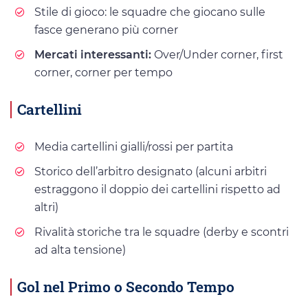
Stile di gioco: le squadre che giocano sulle
fasce generano più corner
Mercati interessanti:
Over/Under corner, first
corner, corner per tempo
Cartellini
Media cartellini gialli/rossi per partita
Storico dell’arbitro designato (alcuni arbitri
estraggono il doppio dei cartellini rispetto ad
altri)
Rivalità storiche tra le squadre (derby e scontri
ad alta tensione)
Gol nel Primo o Secondo Tempo