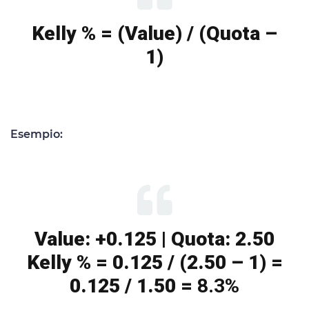
Kelly % = (Value) / (Quota –
1)
Esempio:
Value: +0.125 | Quota: 2.50
Kelly % = 0.125 / (2.50 – 1) =
0.125 / 1.50 =
8.3%