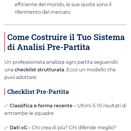
efficiente del mondo, le sue quote sono il
riferimento del mercato
Come Costruire il Tuo Sistema
di Analisi Pre-Partita
Un professionista analizza ogni partita seguendo
una
checklist strutturata
. Ecco un modello che
puoi adottare:
Checklist Pre-Partita
✅
Classifica e forma recente
– Ultimi 5-10 risultati di
entrambe le squadre
✅
Dati xG
– Chi crea di più? Chi difende meglio?