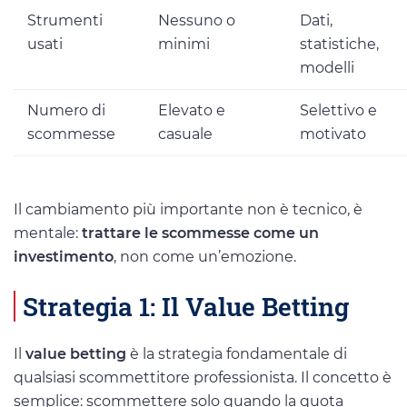
Strumenti
Nessuno o
Dati,
usati
minimi
statistiche,
modelli
Numero di
Elevato e
Selettivo e
scommesse
casuale
motivato
Il cambiamento più importante non è tecnico, è
mentale:
trattare le scommesse come un
investimento
, non come un’emozione.
Strategia 1: Il Value Betting
Il
value betting
è la strategia fondamentale di
qualsiasi scommettitore professionista. Il concetto è
semplice: scommettere solo quando la quota