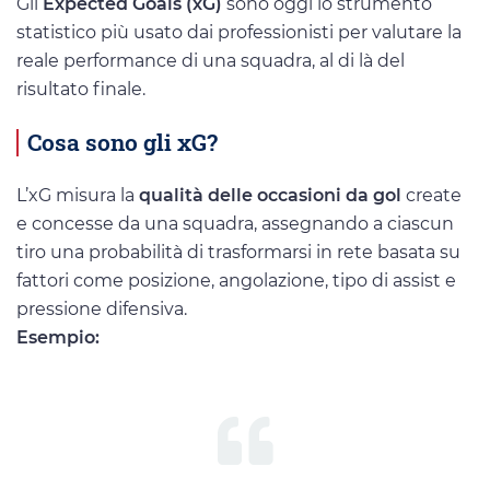
Gli
Expected Goals (xG)
sono oggi lo strumento
statistico più usato dai professionisti per valutare la
reale performance di una squadra, al di là del
risultato finale.
Cosa sono gli xG?
L’xG misura la
qualità delle occasioni da gol
create
e concesse da una squadra, assegnando a ciascun
tiro una probabilità di trasformarsi in rete basata su
fattori come posizione, angolazione, tipo di assist e
pressione difensiva.
Esempio: