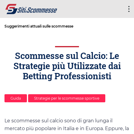
Suggerimenti attuali sulle scommesse
Scommesse sul Calcio: Le
Strategie più Utilizzate dai
Betting Professionisti
Guida
Strategie per le scommesse sportive
Le scommesse sul calcio sono di gran lunga il
mercato più popolare in Italia e in Europa. Eppure, la