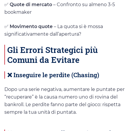
✅
Quote di mercato
– Confronto su almeno 3-5
bookmaker
✅
Movimento quote
– La quota si è mossa
significativamente dall’apertura?
Gli Errori Strategici più
Comuni da Evitare
❌ Inseguire le perdite (Chasing)
Dopo una serie negativa, aumentare le puntate per
“recuperare” è la causa numero uno di rovina del
bankroll. Le perdite fanno parte del gioco: rispetta
sempre la tua unità di puntata.