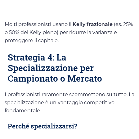
Molti professionisti usano il
Kelly frazionale
(es. 25%
o 50% del Kelly pieno) per ridurre la varianza e
proteggere il capitale.
Strategia 4: La
Specializzazione per
Campionato o Mercato
I professionisti raramente scommettono su tutto. La
specializzazione è un vantaggio competitivo
fondamentale.
Perché specializzarsi?