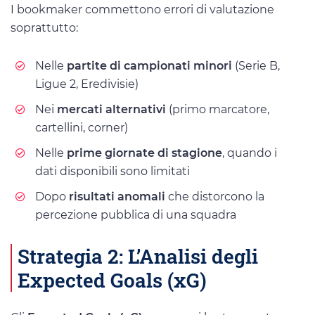
I bookmaker commettono errori di valutazione
soprattutto:
Nelle
partite di campionati minori
(Serie B,
Ligue 2, Eredivisie)
Nei
mercati alternativi
(primo marcatore,
cartellini, corner)
Nelle
prime giornate di stagione
, quando i
dati disponibili sono limitati
Dopo
risultati anomali
che distorcono la
percezione pubblica di una squadra
Strategia 2: L’Analisi degli
Expected Goals (xG)