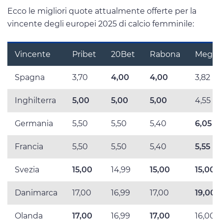
Ecco le migliori quote attualmente offerte per la
vincente degli europei 2025 di calcio femminile:
Vincente
Pribet
20Bet
Rabona
MegaP
Spagna
3,70
4,00
4,00
3,82
Inghilterra
5,00
5,00
5,00
4,55
Germania
5,50
5,50
5,40
6,05
Francia
5,50
5,50
5,40
5,55
Svezia
15,00
14,99
15,00
15,00
Danimarca
17,00
16,99
17,00
19,00
Olanda
17,00
16,99
17,00
16,00