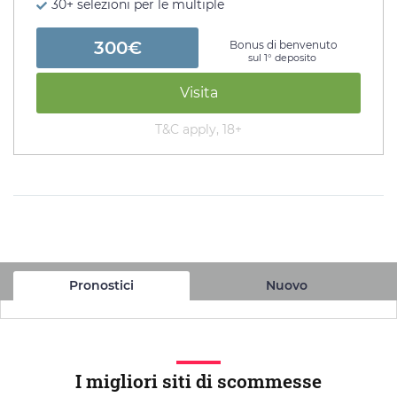
30+ selezioni per le multiple
300€
Bonus di benvenuto
sul 1° deposito
Visita
T&C apply, 18+
Pronostici
Nuovo
I migliori siti di scommesse