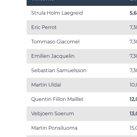
Strula Holm Laegreid
5,
Eric Perrot
7,3
Tommaso Giacomel
7,3
Emilien Jacquelin
7,3
Sebastian Samuelsson
7,3
Martin Uldal
10
Quentin Fillon Maillet
12
Vebjoern Soerum
13
Martin Ponsiluoma
15,