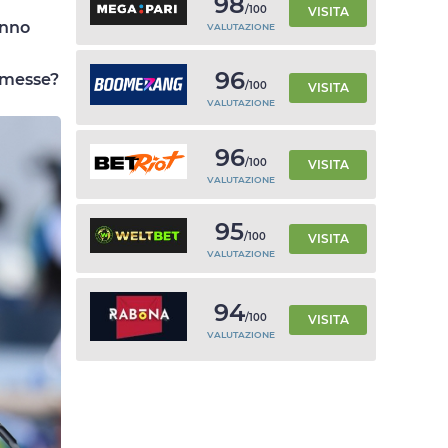
98
/100
VISITA
anno
VALUTAZIONE
96
mmesse?
/100
VISITA
VALUTAZIONE
96
/100
VISITA
VALUTAZIONE
95
/100
VISITA
VALUTAZIONE
94
/100
VISITA
VALUTAZIONE