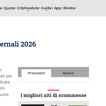
ta
Quote
Criptovalute
Guida
App
Rivista
ernali 2026
i
Pronostici
Nuovo
ati per
licate
iti
I migliori siti di scommesse
quote