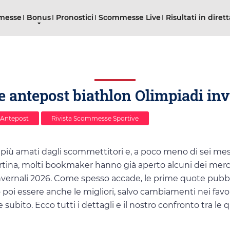
mmesse
Bonus
Pronostici
Scommesse Live
Risultati in diret
antepost biathlon Olimpiadi inv
 Antepost
Rivista Scommesse Sportive
i più amati dagli scommettitori e, a poco meno di sei mes
 Cortina, molti bookmaker hanno già aperto alcuni dei merc
vernali 2026. Come spesso accade, le prime quote pubb
poi essere anche le migliori, salvo cambiamenti nei favor
 subito. Ecco tutti i dettagli e il nostro confronto tra le 