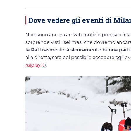
Dove vedere gli eventi di Mila
Non sono ancora arrivate notizie precise circ
sorprende visti i sei mesi che dovremo ancora 
la Rai trasmetterà sicuramente buona parte
alla diretta, sarà poi possibile accedere agli 
raiplay.it
).