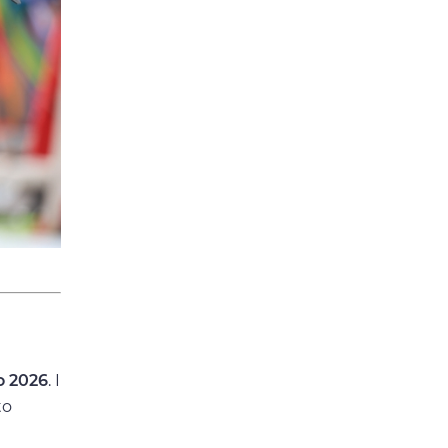
io 2026
. I
to