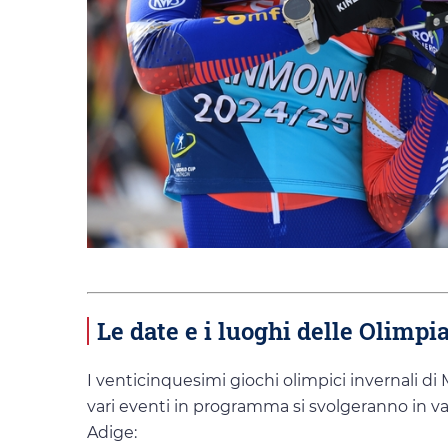
Le date e i luoghi delle Olimpi
I venticinquesimi giochi olimpici invernali di
vari eventi in programma si svolgeranno in var
Adige: