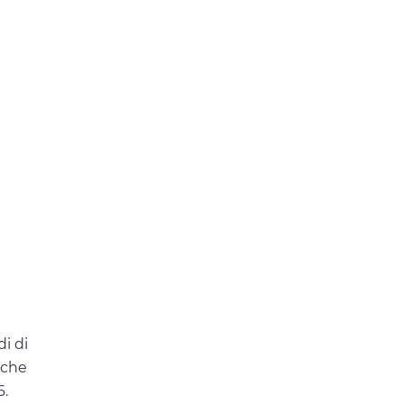
di di
 che
6.