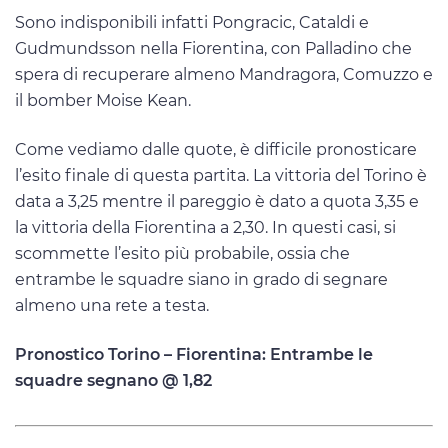
Sono indisponibili infatti Pongracic, Cataldi e
Gudmundsson nella Fiorentina, con Palladino che
spera di recuperare almeno Mandragora, Comuzzo e
il bomber Moise Kean.
Come vediamo dalle quote, è difficile pronosticare
l’esito finale di questa partita. La vittoria del Torino è
data a 3,25 mentre il pareggio è dato a quota 3,35 e
la vittoria della Fiorentina a 2,30. In questi casi, si
scommette l’esito più probabile, ossia che
entrambe le squadre siano in grado di segnare
almeno una rete a testa.
Pronostico Torino – Fiorentina: Entrambe le
squadre segnano @ 1,82