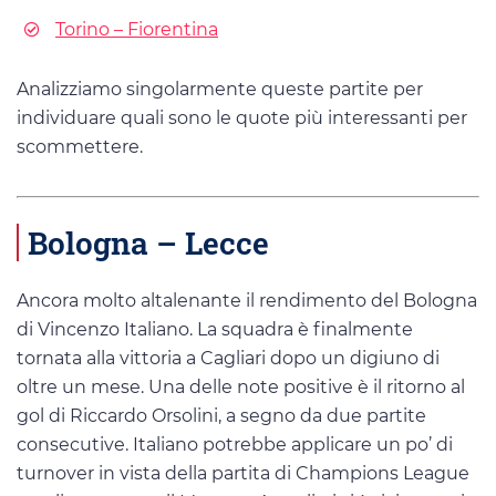
Torino – Fiorentina
Analizziamo singolarmente queste partite per
individuare quali sono le quote più interessanti per
scommettere.
Bologna – Lecce
Ancora molto altalenante il rendimento del Bologna
di Vincenzo Italiano. La squadra è finalmente
tornata alla vittoria a Cagliari dopo un digiuno di
oltre un mese. Una delle note positive è il ritorno al
gol di Riccardo Orsolini, a segno da due partite
consecutive. Italiano potrebbe applicare un po’ di
turnover in vista della partita di Champions League