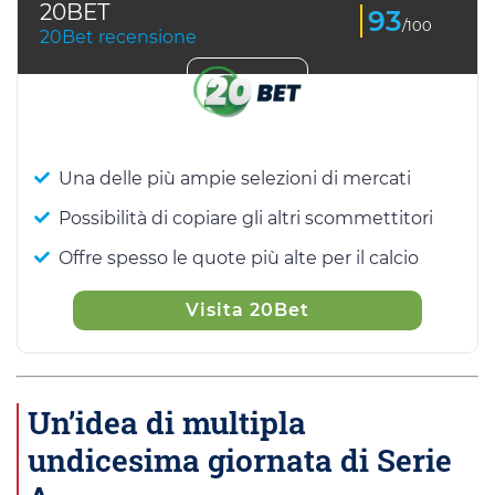
20BET
93
/100
20Bet recensione
Una delle più ampie selezioni di mercati
Possibilità di copiare gli altri scommettitori
Offre spesso le quote più alte per il calcio
Visita 20Bet
Un’idea di multipla
undicesima giornata di Serie