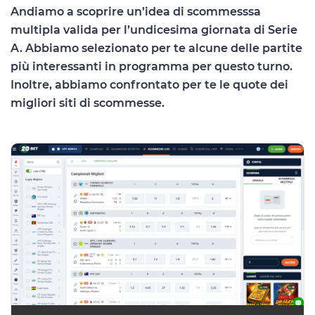
Andiamo a scoprire un’idea di scommesssa
multipla valida per l’undicesima giornata di Serie
A. Abbiamo selezionato per te alcune delle partite
più interessanti in programma per questo turno.
Inoltre, abbiamo confrontato per te le quote dei
migliori siti di scommesse.