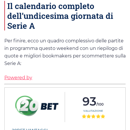
Il calendario completo
dell’undicesima giornata di
Serie A
Per finire, ecco un quadro complessivo delle partite
in programma questo weekend con un riepilogo di
quote e migliori bookmakers per scommettere sulla
Serie A:
Powered by
93
/100
VALUTAZIONE