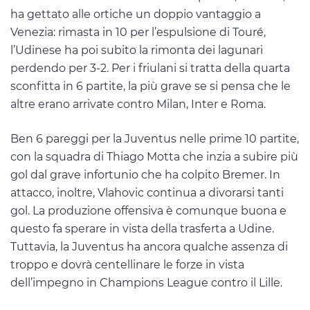
ha gettato alle ortiche un doppio vantaggio a
Venezia: rimasta in 10 per l’espulsione di Touré,
l’Udinese ha poi subito la rimonta dei lagunari
perdendo per 3-2. Per i friulani si tratta della quarta
sconfitta in 6 partite, la più grave se si pensa che le
altre erano arrivate contro Milan, Inter e Roma.
Ben 6 pareggi per la Juventus nelle prime 10 partite,
con la squadra di Thiago Motta che inzia a subire più
gol dal grave infortunio che ha colpito Bremer. In
attacco, inoltre, Vlahovic continua a divorarsi tanti
gol. La produzione offensiva è comunque buona e
questo fa sperare in vista della trasferta a Udine.
Tuttavia, la Juventus ha ancora qualche assenza di
troppo e dovrà centellinare le forze in vista
dell’impegno in Champions League contro il Lille.