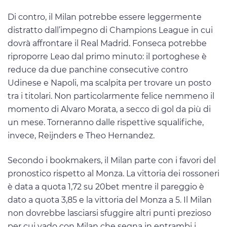
Di contro, il Milan potrebbe essere leggermente
distratto dall’impegno di Champions League in cui
dovrà affrontare il Real Madrid. Fonseca potrebbe
riproporre Leao dal primo minuto: il portoghese è
reduce da due panchine consecutive contro
Udinese e Napoli, ma scalpita per trovare un posto
tra i titolari. Non particolarmente felice nemmeno il
momento di Alvaro Morata, a secco di gol da più di
un mese. Torneranno dalle rispettive squalifiche,
invece, Reijnders e Theo Hernandez.
Secondo i bookmakers, il Milan parte con i favori del
pronostico rispetto al Monza. La vittoria dei rossoneri
è data a quota 1,72 su 20bet mentre il pareggio è
dato a quota 3,85 e la vittoria del Monza a 5. Il Milan
non dovrebbe lasciarsi sfuggire altri punti prezioso
per cui vado con Milan che segna in entrambi i