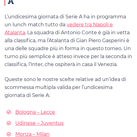
A
L’undicesima giornata di Serie A ha in programma
un lunch match tutto da
vedere tra Napoli e
Atalanta
. La squadra di Antonio Conte è già in vetta
alla classifica, ma l’Atalanta di Gian Piero Gasperini è
una delle squadre più in forma in questo torneo. Un
turno più semplice è atteso invece per la seconda in
classifica, l’Inter, che ospiterà in casa il Venezia.
Queste sono le nostre scelte relative ad un’idea di
scommessa multipla valida per l’undicesima
giornata di Serie A:
Bologna – Lecce
Udinese – Juventus
Monza – Milan