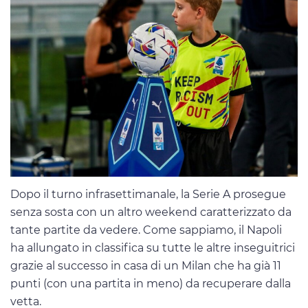
Dopo il turno infrasettimanale, la Serie A prosegue
senza sosta con un altro weekend caratterizzato da
tante partite da vedere. Come sappiamo, il Napoli
ha allungato in classifica su tutte le altre inseguitrici
grazie al successo in casa di un Milan che ha già 11
punti (con una partita in meno) da recuperare dalla
vetta.