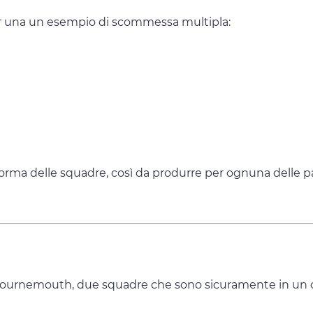
er una un esempio di scommessa multipla:
forma delle squadre, così da produrre per ognuna delle p
 il Bournemouth, due squadre che sono sicuramente in un