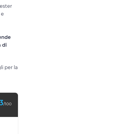
hester
 e
i
tende
 di
i per la
3
/100