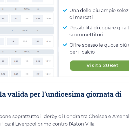
Una delle più ampie selez
di mercati
Possibilità di copiare gli alt
scommettitori
Offre spesso le quote più 
per il calcio
Visita 20Bet
a valida per l’undicesima giornata di
one soprattutto il derby di Londra tra Chelsea e Arsena
ifica: il Liverpool primo contro l’Aston Villa.