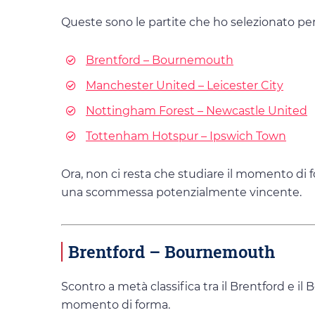
Queste sono le partite che ho selezionato p
Brentford – Bournemouth
Manchester United – Leicester City
Nottingham Forest – Newcastle United
Tottenham Hotspur – Ipswich Town
Ora, non ci resta che studiare il momento di 
una scommessa potenzialmente vincente.
Brentford – Bournemouth
Scontro a metà classifica tra il Brentford e
momento di forma.