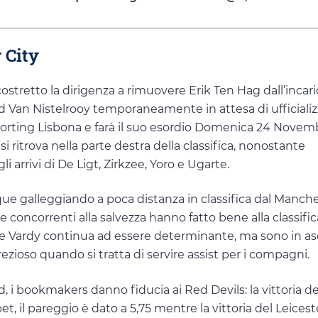
 City
stretto la dirigenza a rimuovere Erik Ten Hag dall’incari
d Van Nistelrooy temporaneamente in attesa di ufficializz
orting Lisbona e farà il suo esordio Domenica 24 Novem
si ritrova nella parte destra della classifica, nonostante
 arrivi di De Ligt, Zirkzee, Yoro e Ugarte.
e galleggiando a poca distanza in classifica dal Manch
tte concorrenti alla salvezza hanno fatto bene alla classific
Jamie Vardy continua ad essere determinante, ma sono in a
zioso quando si tratta di servire assist per i compagni.
i bookmakers danno fiducia ai Red Devils: la vittoria de
, il pareggio è dato a 5,75 mentre la vittoria del Leicest