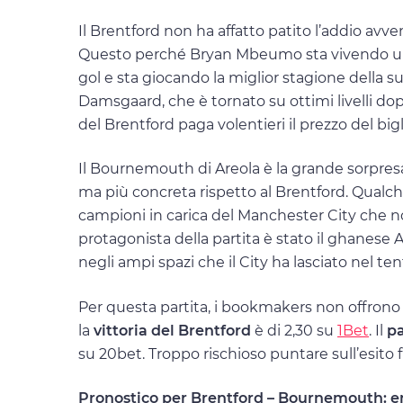
Il Brentford non ha affatto patito l’addio avv
Questo perché Bryan Mbeumo sta vivendo una st
gol e sta giocando la miglior stagione della sua
Damsgaard, che è tornato su ottimi livelli dopo
del Brentford paga volentieri il prezzo del bi
Il Bournemouth di Areola è la grande sorpre
ma più concreta rispetto al Brentford. Qualche
campioni in carica del Manchester City che 
protagonista della partita è stato il ghanese
negli ampi spazi che il City ha lasciato nel tent
Per questa partita, i bookmakers non offrono v
la
vittoria del Brentford
è di 2,30 su
1Bet
. Il
p
su 20bet. Troppo rischioso puntare sull’esito f
Pronostico per Brentford – Bournemouth: en