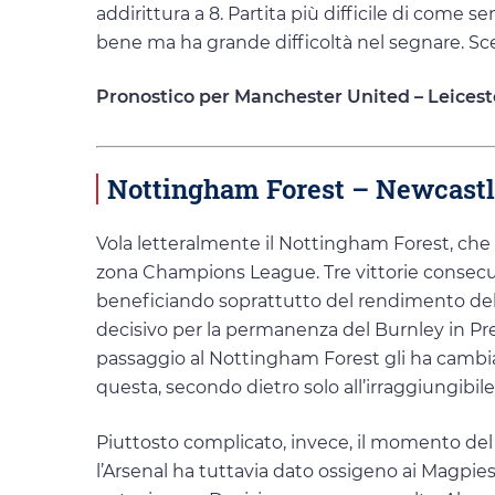
addirittura a 8. Partita più difficile di come
bene ma ha grande difficoltà nel segnare. Scel
Pronostico per Manchester United – Leiceste
Nottingham Forest – Newcastl
Vola letteralmente il Nottingham Forest, che s
zona Champions League. Tre vittorie consecuti
beneficiando soprattutto del rendimento del
decisivo per la permanenza del Burnley in Prem
passaggio al Nottingham Forest gli ha cambiato 
questa, secondo dietro solo all’irraggiungibil
Piuttosto complicato, invece, il momento del N
l’Arsenal ha tuttavia dato ossigeno ai Magpie