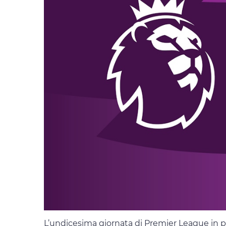
L’undicesima giornata di Premier League in p