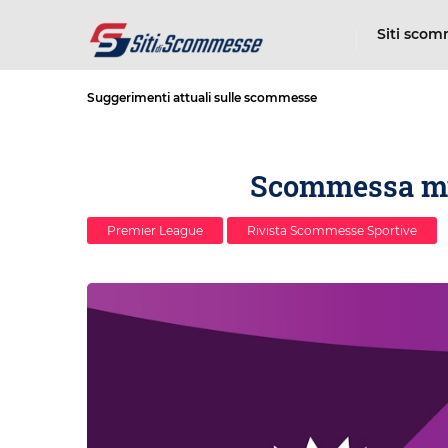
Siti sco
Suggerimenti attuali sulle scommesse
Scommessa mul
Premier League
Rivista Scommesse Sportive