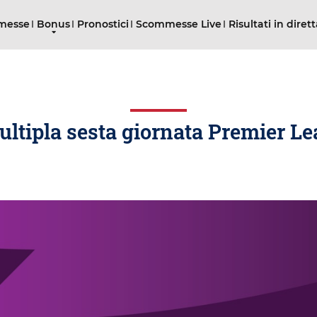
mmesse
Bonus
Pronostici
Scommesse Live
Risultati in diret
tipla sesta giornata Premier Le