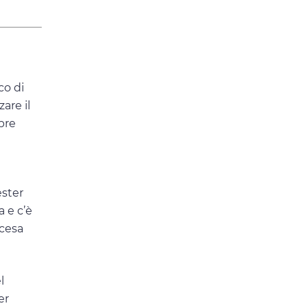
co di
are il
bre
ester
a e c’è
scesa
l
er