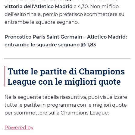
vittoria dell’Atletico Madrid
a 4,30. Non mi fido
dell’esito finale, perciò preferisco scommettere su
entrambe le squadre segnano.
Pronostico Paris Saint Germain – Atletico Madrid:
entrambe le squadre segnano @ 1,83
Tutte le partite di Champions
League con le migliori quote
Nella seguente tabella riassuntiva, puoi visualizzare
tutte le partite in programma con le migliori quote
per scommettere sulla Champions League:
Powered by