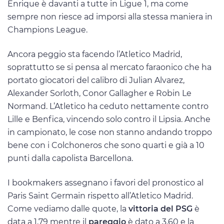
Enrique è davanti a tutte in Ligue 1, ma come
sempre non riesce ad imporsi alla stessa maniera in
Champions League.
Ancora peggio sta facendo l’Atletico Madrid,
soprattutto se si pensa al mercato faraonico che ha
portato giocatori del calibro di Julian Alvarez,
Alexander Sorloth, Conor Gallagher e Robin Le
Normand. L’Atletico ha ceduto nettamente contro
Lille e Benfica, vincendo solo contro il Lipsia. Anche
in campionato, le cose non stanno andando troppo
bene con i Colchoneros che sono quarti e già a 10
punti dalla capolista Barcellona.
I bookmakers assegnano i favori del pronostico al
Paris Saint Germain rispetto all’Atletico Madrid.
Come vediamo dalle quote, la
vittoria del PSG
è
data a 1,79 mentre il
pareggio
è dato a 3,60 e la