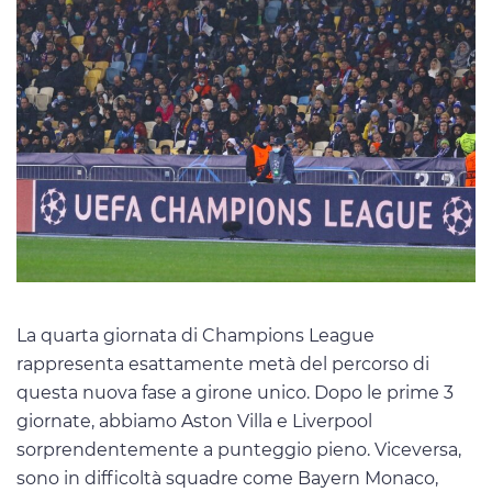
La quarta giornata di Champions League
rappresenta esattamente metà del percorso di
questa nuova fase a girone unico. Dopo le prime 3
giornate, abbiamo Aston Villa e Liverpool
sorprendentemente a punteggio pieno. Viceversa,
sono in difficoltà squadre come Bayern Monaco,