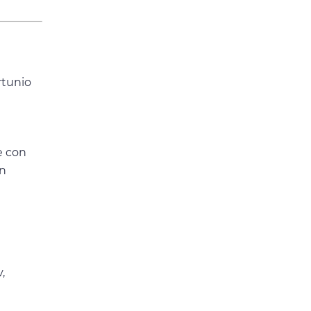
rtunio
se con
un
,