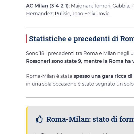
AC Milan (3-4-2-1)
: Maignan; Tomori, Gabbia, 
Hernandez; Pulisic, Joao Felix; Jovic.
Statistiche e precedenti di R
Sono 18 i precedenti tra Roma e Milan negli u
Rossoneri sono state 9, mentre la Roma ha v
Roma-Milan è stata
spesso una gara ricca di 
in una sola occasione è stato segnato un solo
Roma-Milan: stato di for