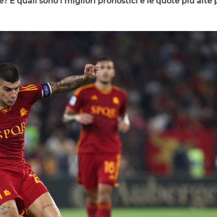
 E quali sono i migliori pronostici e le quote più alte 