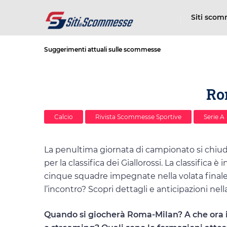
Siti sco
Suggerimenti attuali sulle scommesse
Rom
Calcio
Rivista Scommesse Sportive
Serie A
La penultima giornata di campionato si chiud
per la classifica dei Giallorossi. La classifica è
cinque squadre impegnate nella volata finale 
l’incontro? Scopri dettagli e anticipazioni nel
Quando si giocherà Roma-Milan? A che ora in