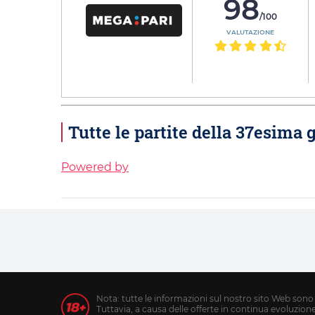
98
/100
VALUTAZIONE
Tutte le partite della 37esima 
Powered by
Nota: tutte le informazioni sul nostro sito Web sono
Tuttavia, a causa delle offerte in continua evoluzion