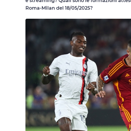
e streaming? Quali sono le formazioni attese?
Roma-Milan del 18/05/2025?