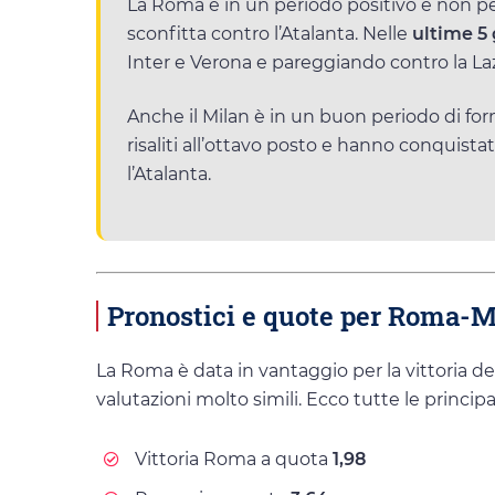
La Roma è in un periodo positivo e non p
sconfitta contro l’Atalanta. Nelle
ultime 5
Inter e Verona e pareggiando contro la Laz
Anche il Milan è in un buon periodo di for
risaliti all’ottavo posto e hanno conquista
l’Atalanta.
Pronostici e quote per Roma-M
La Roma è data in vantaggio per la vittoria del
valutazioni molto simili. Ecco tutte le principa
Vittoria Roma a quota
1,98