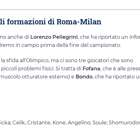
bili formazioni di Roma-Milan
eno anche di
Lorenzo Pellegrini
, che ha riportato un info
vedremo in campo prima della fine del campionato.
la sfida all’Olimpico, ma ci sono tre giocatori che sono
iccoli problemi fisici. Si tratta di
Fofana
, che è alle pre
 muscolo otturatore esterno) e
Bondo
, che ha riportato 
dicka; Celik, Cristante, Kone, Angelino; Soule; Shomurodov