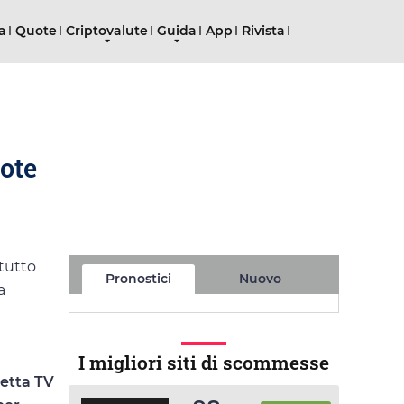
ta
Quote
Criptovalute
Guida
App
Rivista
uote
tutto
Pronostici
Nuovo
a
à
I migliori siti di scommesse
retta TV